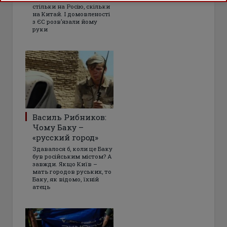
стільки на Росію, скільки
на Китай. І домовленості
з ЄС розвʼязали йому
руки
Василь Рибников:
Чому Баку –
«русский город»
Здавалося б, коли це Баку
був російським містом? А
завжди. Якщо Київ –
мать городов руських, то
Баку, як відомо, їхній
атець