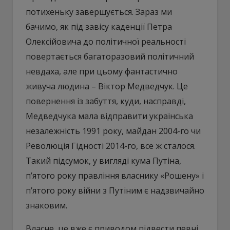
потихеньку завершується. Зараз ми
бачимо, як під завісу каденції Петра
Олексійовича до політичної реальності
повертається багаторазовий політичний
невдаха, але при цьому фантастично
живуча людина – Віктор Медведчук. Це
повернення із забуття, куди, насправді,
Медведчука мала відправити українська
незалежність 1991 року, майдан 2004-го чи
Революція Гідності 2014-го, все ж сталося.
Такий підсумок, у вигляді кума Путіна,
п’ятого року правління власнику «Рошену» і
п’ятого року війни з Путіним є надзвичайно
знаковим.
Власне, це вже є приводом підвести певні