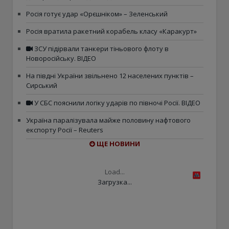
Росія готує удар «Орєшніком» – Зеленський
Росія вратила ракетний корабель класу «Каракурт»
ЗСУ підірвали танкери тіньового флоту в
Новоросійську. ВІДЕО
На півдні України звільнено 12 населених пунктів –
Сирський
У СБС пояснили логіку ударів по півночі Росії. ВІДЕО
Україна паралізувала майже половину нафтового
експорту Росії – Reuters
ЩЕ НОВИНИ
Load...
Загрузка...