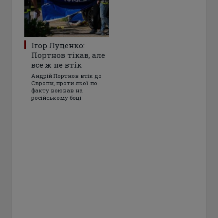
Ігор Луценко:
Портнов тікав, але
все ж не втік
Андрій Портнов втік до
Європи, проти якої по
факту воював на
російському боці