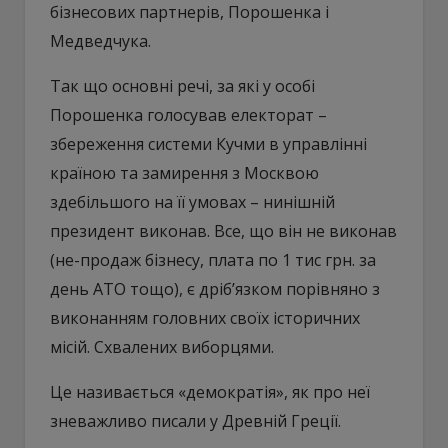
бізнесових партнерів, Порошенка і
Медведчука.
Так що основні речі, за які у особі
Порошенка голосував електорат –
збереження системи Кучми в управлінні
країною та замирення з Москвою
здебільшого на її умовах – нинішній
президент виконав. Все, що він не виконав
(не-продаж бізнесу, плата по 1 тис грн. за
день АТО тощо), є дріб’язком порівняно з
виконанням головних своїх історичних
місій. Схвалених виборцями.
Це називається «демократія», як про неї
зневажливо писали у Древній Греції.