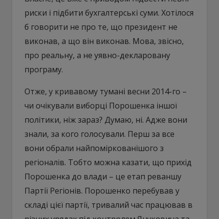
риски і підбити бухгалтерські суми. Хотілося
б говорити не про те, що президент не
виконав, а що він виконав. Мова, звісно,
про реальну, а не уявно-декларовану
програму.
Отже, у кривавому тумані весни 2014-го –
чи очікували виборці Порошенка іншої
політики, ніж зараз? Думаю, ні. Адже вони
знали, за кого голосували. Перш за все
вони обрали найпоміркованішого з
регіоналів. Тобто можна казати, що прихід
Порошенка до влади – це етап реваншу
Партії Регіонів. Порошенко перебував у
складі цієї партії, тривалий час працював в
різних урядах під контролем Януковича та