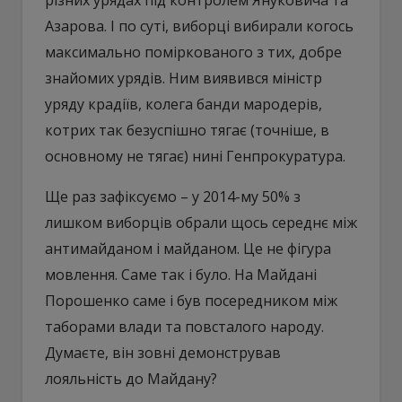
Азарова. І по суті, виборці вибирали когось
максимально поміркованого з тих, добре
знайомих урядів. Ним виявився міністр
уряду крадіїв, колега банди мародерів,
котрих так безуспішно тягає (точніше, в
основному не тягає) нині Генпрокуратура.
Ще раз зафіксуємо – у 2014-му 50% з
лишком виборців обрали щось середнє між
антимайданом і майданом. Це не фігура
мовлення. Саме так і було. На Майдані
Порошенко саме і був посередником між
таборами влади та повсталого народу.
Думаєте, він зовні демонстрував
лояльність до Майдану?