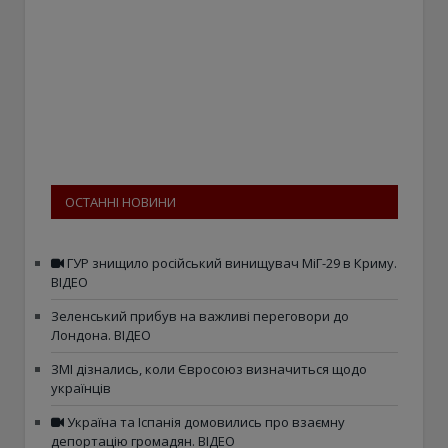
ОСТАННІ НОВИНИ
ГУР знищило російський винищувач МіГ-29 в Криму.
ВІДЕО
Зеленський прибув на важливі переговори до
Лондона. ВІДЕО
ЗМІ дізнались, коли Євросоюз визначиться щодо
українців
Україна та Іспанія домовились про взаємну
депортацію громадян. ВІДЕО