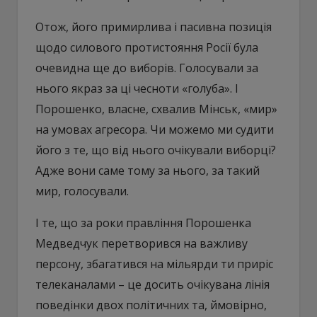
Отож, його примирлива і пасивна позиція
щодо силового протистояння Росії була
очевидна ще до виборів. Голосували за
нього якраз за ці чесноти «голуба». І
Порошенко, власне, схвалив Мінськ, «мир»
на умовах агресора. Чи можемо ми судити
його з те, що від нього очікували виборці?
Адже вони саме тому за нього, за такий
мир, голосували.
І те, що за роки правління Порошенка
Медведчук перетворився на важливу
персону, збагатився на мільярди ти приріс
телеканалами – це досить очікувана лінія
поведінки двох політичних та, ймовірно,