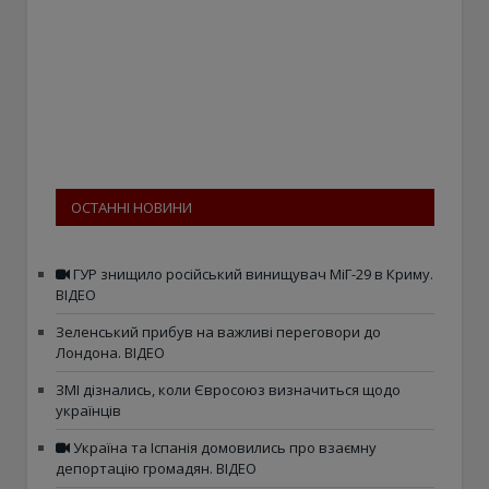
ОСТАННІ НОВИНИ
ГУР знищило російський винищувач МіГ-29 в Криму.
ВІДЕО
Зеленський прибув на важливі переговори до
Лондона. ВІДЕО
ЗМІ дізнались, коли Євросоюз визначиться щодо
українців
Україна та Іспанія домовились про взаємну
депортацію громадян. ВІДЕО