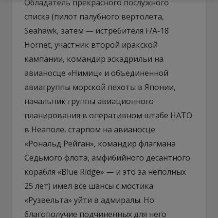
Обладатель прекрасного послужного
списка (пилот палубного вертолета,
Seahawk, затем — истребителя F/A-18
Hornet, участник второй иракской
кампании, командир эскадрильи на
авианосце «Нимиц» и объединенной
авиагруппы морской пехоты в Японии,
начальник группы авиационного
планирования в оперативном штабе НАТО
в Неаполе, старпом на авианосце
«Рональд Рейган», командир флагмана
Седьмого флота, амфибийного десантного
корабля «Blue Ridge» — и это за неполных
25 лет) имел все шансы с мостика
«Рузвельта» уйти в адмиралы. Но
благополучие подчиненных для него