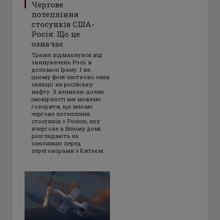
Чергове
потепління
стосунків США-
Росія: Що це
означає
Трамп відмахнувся від
звинувачень Росії в
допомозі Ірану. І на
цьому фоні частково зняв
санкції на російську
нафту. З великою долею
імовірності ми можемо
говорити, що маємо
чергове потепління
стосунків з Росією, яку
вчергове в Білому домі
розглядають як
союзницю перед
переговорами з Китаєм