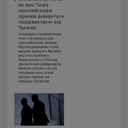
на дно: Чому
європейським
правим доведеться
«відмиватися» від
Трампа
Асоціація з трампістами
стає токсичною для
європейських правих.
Підтвердженням стали
місцеві вибори у Франції,
жорстка критика
Навроцького у Польщі,
провалений референдум
Мелоні в Італії і, як всі
сподіваються, стане
провал Орбана на
виборах 12 квітня