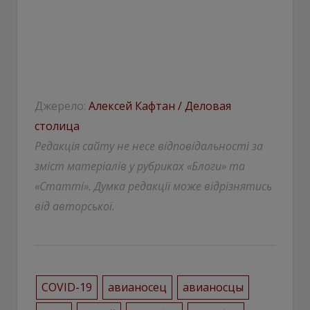
Джерело:
Алексей Кафтан / Деловая
столица
Редакція сайту не несе відповідальності за
зміст матеріалів у рубриках «Блоги» та
«Статті». Думка редакції може відрізнятись
від авторської.
COVID-19
авианосец
авианосцы