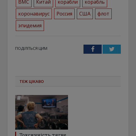
ВМС
Китай
корабли
корабль
коронавирус
Россия
США
флот
эпидемия
ПОДІЛІТЬСЯ ЦИМ
Facebook
Twitter
ТЕЖ ЦІКАВО
Токсичність тягне