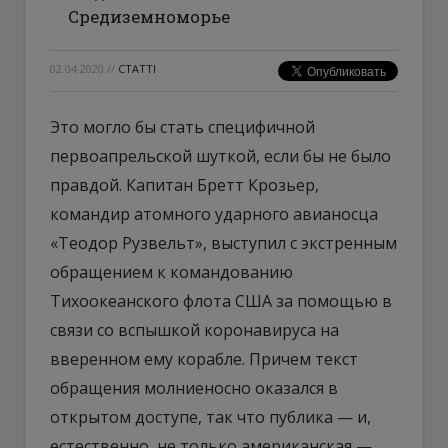
Средиземноморье
02.04.2020
//
СТАТТІ
Это могло бы стать специфичной
первоапрельской шуткой, если бы не было
правдой. Капитан Бретт Крозьер,
командир атомного ударного авианосца
«Теодор Рузвельт», выступил с экстренным
обращением к командованию
Тихоокеанского флота США за помощью в
связи со вспышкой коронавируса на
вверенном ему корабле. Причем текст
обращения молниеносно оказался в
открытом доступе, так что публика — и,
естественно, не только американская —