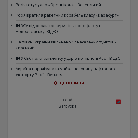
Росія готує удар «Орєшніком» – Зеленський
Росія вратила ракетний корабель класу «Каракурт»
ЗСУ підірвали танкери тіньового флоту в
Новоросійську. ВІДЕО
На півдні України звільнено 12 населених пунктів –
Сирський
У СБС пояснили логіку ударів по півночі Росії. ВІДЕО
Україна паралізувала майже половину нафтового
експорту Росії – Reuters
ЩЕ НОВИНИ
Load...
Загрузка...