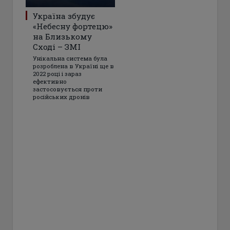
Україна збудує
«Небесну фортецю»
на Близькому
Сході – ЗМІ
Унікальна система була
розроблена в Україні ще в
2022 році і зараз
ефективно
застосовується проти
російських дронів