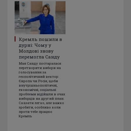
Кремль пошили в
дурні: Чому у
Молдові знову
перемогла Санду
Мая Санду постаралася
перетворити вибори на
голосування за
геополітичний вектор:
Європа чи Росія, щоби
внутрішньополітичні,
економічні, соціальні
проблеми відійшли в очах
виборців на другий план.
Сказати легко, але важко
зробити, особливо коли
проти тебе працює
Кремль