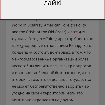
лайк!
детально изложил в своей книге
«Мировая
неразбериха: американская внешняя
политика и кризис прежнего порядка»
(A
World in Disarray: American Foreign Policy
and the Crisis of the Old Order) и
эссе
для
журнала Foreign Affairs директор Совета по
международным отношениям Ричард Хаас.
Концепция состоит, во-первых, в том, что
межгосударственные организации более
неспособны решить весь спектр вопросов
и вызовов глобальной безопасности; а во-
вторых, в том, что отдельное государство
не может беспрепятственно творить что
угодно на своей территории, если это
негативно отражается на другом