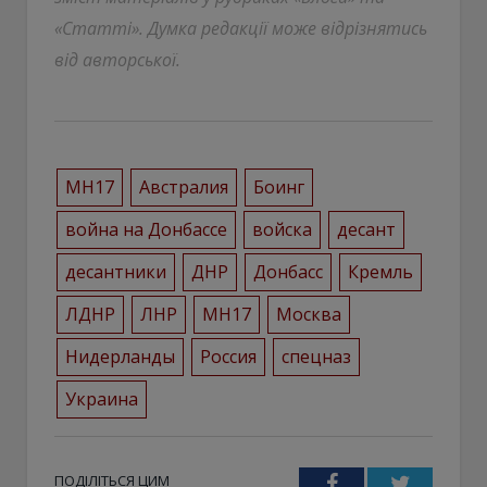
«Статті». Думка редакції може відрізнятись
від авторської.
MH17
Австралия
Боинг
война на Донбассе
войска
десант
десантники
ДНР
Донбасс
Кремль
ЛДНР
ЛНР
МН17
Москва
Нидерланды
Россия
спецназ
Украина
ПОДІЛІТЬСЯ ЦИМ
Facebook
Twitter