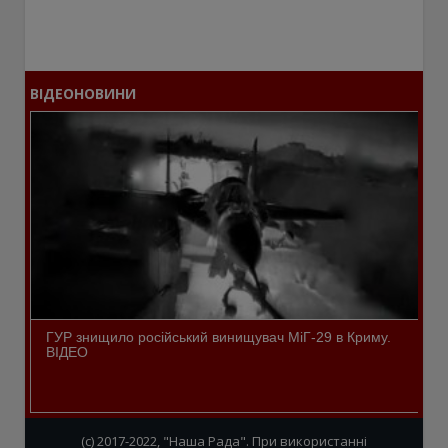
ВІДЕОНОВИНИ
ГУР знищило російський винищувач МіГ-29 в Криму.
ВІДЕО
(c) 2017-2022, "Наша Рада". При використанні