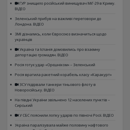
ГУР знищило російський винищувач МіГ-29 в Криму.
ВІДЕО
Зеленський прибув на важливі переговори до
Лондона. ВІДЕО
ЗМІ дізнались, коли Євросоюз визначиться щодо
українців
Україна та Іспанія домовились про взаємну
депортацію громадян. ВІДЕО
Росія готує удар «Орєшніком» – Зеленський
Росія вратила ракетний корабель класу «Каракурт»
ЗСУ підірвали танкери тіньового флоту в
Новоросійську. ВІДЕО
На півдні України звільнено 12 населених пунктів –
Сирський
У СБС пояснили логіку ударів по півночі Росії. ВІДЕО
Україна паралізувала майже половину нафтового