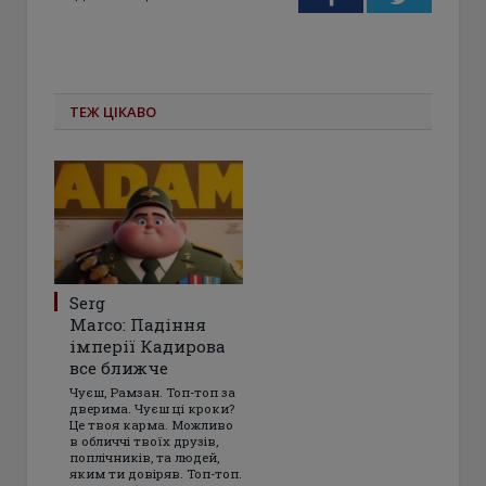
ТЕЖ ЦІКАВО
Serg
Marco: Падіння
імперії Кадирова
все ближче
Чуєш, Рамзан. Топ-топ за
дверима. Чуєш ці кроки?
Це твоя карма. Можливо
в обличчі твоїх друзів,
поплічників, та людей,
яким ти довіряв. Топ-топ.