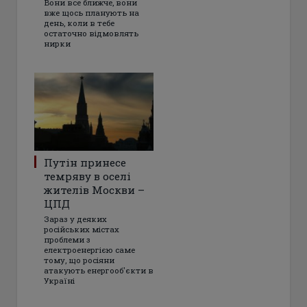
Вони все ближче, вони
вже щось планують на
день, коли в тебе
остаточно відмовлять
нирки
Путін принесе
темряву в оселі
жителів Москви –
ЦПД
Зараз у деяких
російських містах
проблеми з
електроенергією саме
тому, що росіяни
атакують енергооб'єкти в
Україні