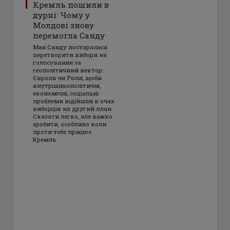
Кремль пошили в
дурні: Чому у
Молдові знову
перемогла Санду
Мая Санду постаралася
перетворити вибори на
голосування за
геополітичний вектор:
Європа чи Росія, щоби
внутрішньополітичні,
економічні, соціальні
проблеми відійшли в очах
виборців на другий план.
Сказати легко, але важко
зробити, особливо коли
проти тебе працює
Кремль