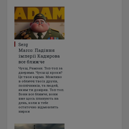
Serg
Marco: Падіння
імперії Кадирова
все ближче
Чуєш, Рамзан. Топ-топ за
дверима. Чуєш ці кроки?
Це твоя карма. Можливо
в обличчі твоїх друзів,
поплічників, та людей,
яким ти довіряв. Топ-топ.
Вони все ближче, вони
вже щось планують на
день, коли в тебе
остаточно відмовлять
нирки