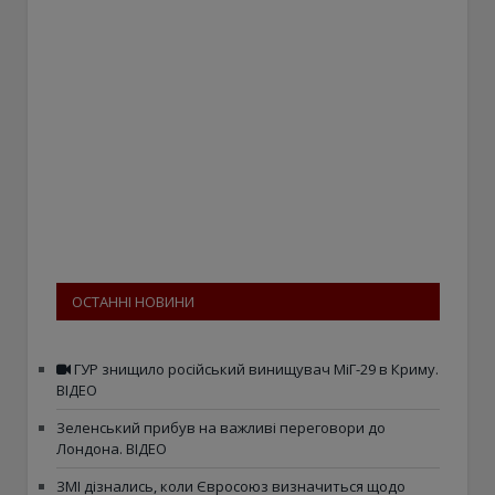
ОСТАННІ НОВИНИ
ГУР знищило російський винищувач МіГ-29 в Криму.
ВІДЕО
Зеленський прибув на важливі переговори до
Лондона. ВІДЕО
ЗМІ дізнались, коли Євросоюз визначиться щодо