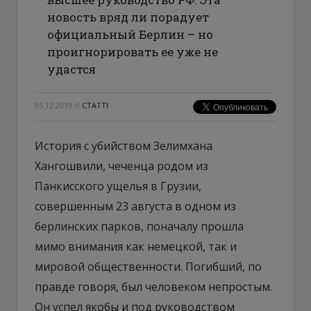
новость вряд ли порадует
официальный Берлин – но
проигнорировать ее уже не
удастся
05.12.2019
//
СТАТТІ
История с убийством Зелимхана
Хангошвили, чеченца родом из
Панкисского ущелья в Грузии,
совершенным 23 августа в одном из
берлинских парков, поначалу прошла
мимо внимания как немецкой, так и
мировой общественности. Погибший, по
правде говоря, был человеком непростым.
Он успел якобы и под руководством