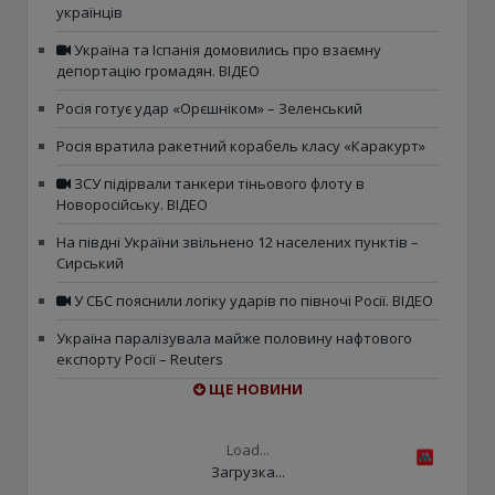
українців
Україна та Іспанія домовились про взаємну
депортацію громадян. ВІДЕО
Росія готує удар «Орєшніком» – Зеленський
Росія вратила ракетний корабель класу «Каракурт»
ЗСУ підірвали танкери тіньового флоту в
Новоросійську. ВІДЕО
На півдні України звільнено 12 населених пунктів –
Сирський
У СБС пояснили логіку ударів по півночі Росії. ВІДЕО
Україна паралізувала майже половину нафтового
експорту Росії – Reuters
ЩЕ НОВИНИ
Load...
Загрузка...