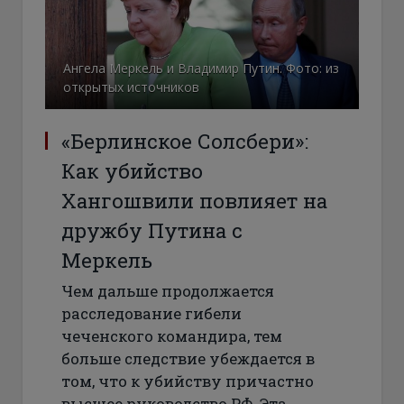
Ангела Меркель и Владимир Путин. Фото: из
открытых источников
«Берлинское Солсбери»:
Как убийство
Хангошвили повлияет на
дружбу Путина с
Меркель
Чем дальше продолжается
расследование гибели
чеченского командира, тем
больше следствие убеждается в
том, что к убийству причастно
высшее руководство РФ. Эта