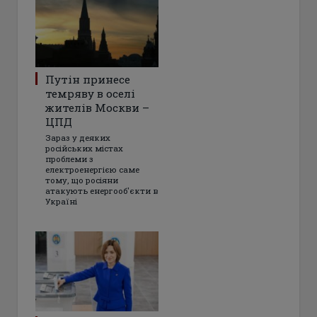
Путін принесе
темряву в оселі
жителів Москви –
ЦПД
Зараз у деяких
російських містах
проблеми з
електроенергією саме
тому, що росіяни
атакують енергооб'єкти в
Україні