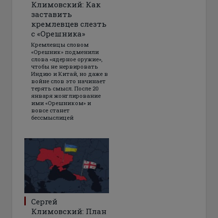
Климовский: Как
заставить
кремлевцев слезть
с «Орешника»
Кремлевцы словом
«Орешник» подменили
слова «ядерное оружие»,
чтобы не нервировать
Индию и Китай, но даже в
войне слов это начинает
терять смысл. После 20
января жонглирование
ими «Орешником» и
вовсе станет
бессмыслицей
Сергей
Климовский: План