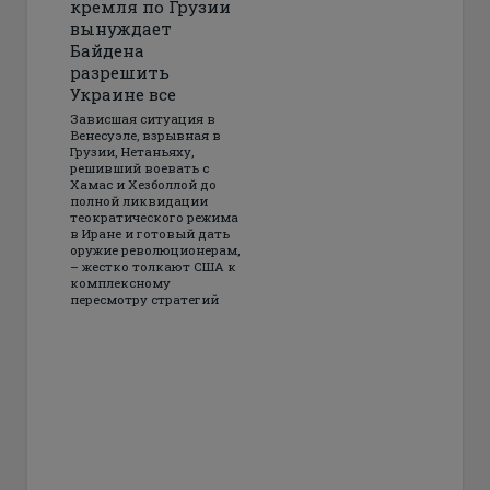
кремля по Грузии
вынуждает
Байдена
разрешить
Украине все
Зависшая ситуация в
Венесуэле, взрывная в
Грузии, Нетаньяху,
решивший воевать с
Хамас и Хезболлой до
полной ликвидации
теократического режима
в Иране и готовый дать
оружие революционерам,
– жестко толкают США к
комплексному
пересмотру стратегий