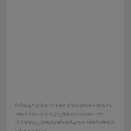
Редакція сайту не несе відповідальності за
зміст матеріалів у рубриках «Блоги» та
«Статті». Думка редакції може відрізнятись
від авторської.