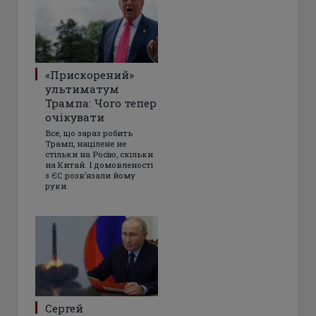
«Прискорений»
ультиматум
Трампа: Чого тепер
очікувати
Все, що зараз робить
Трамп, націлене не
стільки на Росію, скільки
на Китай. І домовленості
з ЄС розвʼязали йому
руки
Сергей