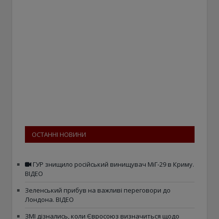
ОСТАННІ НОВИНИ
ГУР знищило російський винищувач МіГ-29 в Криму.
ВІДЕО
Зеленський прибув на важливі переговори до
Лондона. ВІДЕО
ЗМІ дізнались, коли Євросоюз визначиться щодо