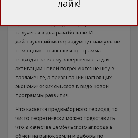
лайк!
потребуется не менее $20 млрд на три
года, а если заложить в сумму кредита и
средства на структурные реформы,
получится в два раза больше. И
действующий меморандум тут нам уже не
помощник – нынешняя программа
подходит к своему завершению, а для
активации новой потребуются не шоу в
парламенте, а презентации настоящих
экономических смыслов в виде новой
программы развития.
Что касается предвыборного периода, то
чисто теоретически можно представить,
что в качестве дембельского аккорда в
обмен на рынок земли и выборы по