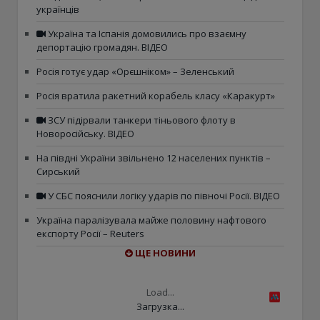
українців
Україна та Іспанія домовились про взаємну
депортацію громадян. ВІДЕО
Росія готує удар «Орєшніком» – Зеленський
Росія вратила ракетний корабель класу «Каракурт»
ЗСУ підірвали танкери тіньового флоту в
Новоросійську. ВІДЕО
На півдні України звільнено 12 населених пунктів –
Сирський
У СБС пояснили логіку ударів по півночі Росії. ВІДЕО
Україна паралізувала майже половину нафтового
експорту Росії – Reuters
ЩЕ НОВИНИ
Load...
Загрузка...