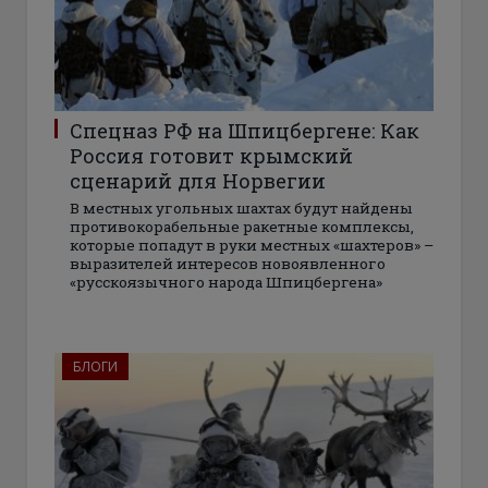
Спецназ РФ на Шпицбергене: Как
Россия готовит крымский
сценарий для Норвегии
В местных угольных шахтах будут найдены
противокорабельные ракетные комплексы,
которые попадут в руки местных «шахтеров» –
выразителей интересов новоявленного
«русскоязычного народа Шпицбергена»
БЛОГИ