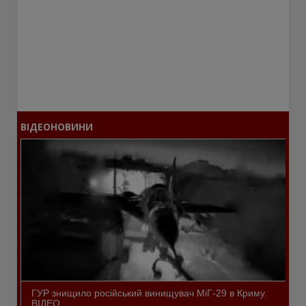
ВІДЕОНОВИНИ
ГУР знищило російський винищувач МіГ-29 в Криму.
ВІДЕО