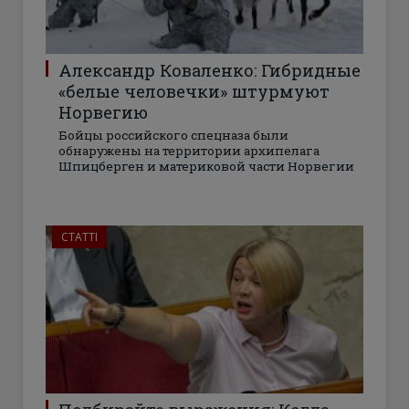
Александр Коваленко: Гибридные
«белые человечки» штурмуют
Норвегию
Бойцы российского спецназа были
обнаружены на территории архипелага
Шпицберген и материковой части Норвегии
СТАТТІ