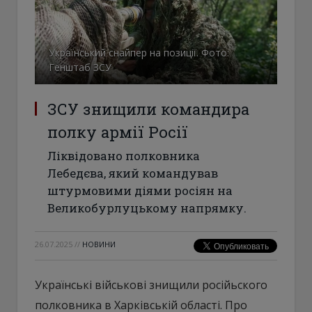
Український снайпер на позиції. Фото:
Генштаб ЗСУ
ЗСУ знищили командира
полку армії Росії
Ліквідовано полковника
Лебедєва, який командував
штурмовими діями росіян на
Великобурлуцькому напрямку.
26.07.2025
//
НОВИНИ
Українські військові знищили російьского
полковника в Харківській області. Про