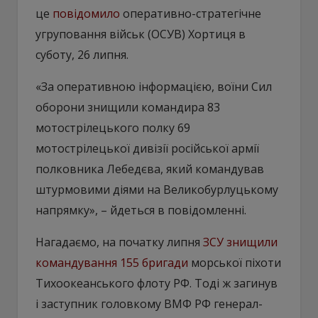
це
повідомило
оперативно-стратегічне
угруповання військ (ОСУВ) Хортиця в
суботу, 26 липня.
«За оперативною інформацією, воїни Сил
оборони знищили командира 83
мотострілецького полку 69
мотострілецької дивізії російської армії
полковника Лебедєва, який командував
штурмовими діями на Великобурлуцькому
напрямку», – йдеться в повідомленні.
Нагадаємо, на початку липня
ЗСУ знищили
командування 155 бригади
морської піхоти
Тихоокеанського флоту РФ. Тоді ж загинув
і заступник головкому ВМФ РФ генерал-