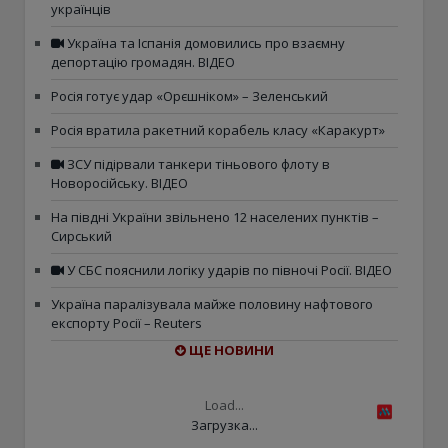
українців
Україна та Іспанія домовились про взаємну
депортацію громадян. ВІДЕО
Росія готує удар «Орєшніком» – Зеленський
Росія вратила ракетний корабель класу «Каракурт»
ЗСУ підірвали танкери тіньового флоту в
Новоросійську. ВІДЕО
На півдні України звільнено 12 населених пунктів –
Сирський
У СБС пояснили логіку ударів по півночі Росії. ВІДЕО
Україна паралізувала майже половину нафтового
експорту Росії – Reuters
ЩЕ НОВИНИ
Load...
Загрузка...