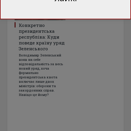
Конкретно
президентська
республіка: Куди
поведе країну уряд
Зеленського
Володимир Зеленський
взяв на себе
відповідальність за весь
новий уряд, хоча
формально
президентська квота
включає лише двох
міністрів: оборони та
закордонних справ.
Навіщо це йому?