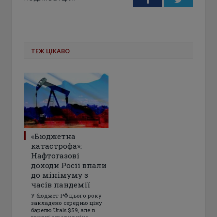
ТЕЖ ЦІКАВО
«Бюджетна
катастрофа»:
Нафтогазові
доходи Росії впали
до мінімуму з
часів пандемії
У бюджет РФ цього року
закладено середню ціну
барелю Urals $59, але в