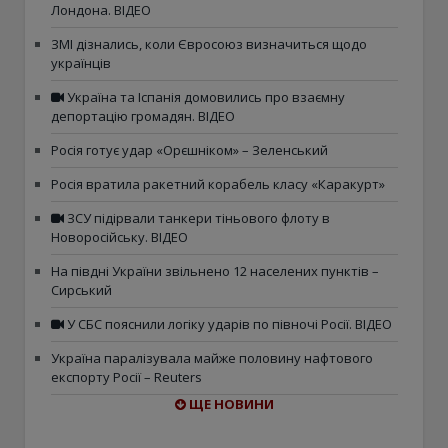
Лондона. ВІДЕО
ЗМІ дізнались, коли Євросоюз визначиться щодо
українців
Україна та Іспанія домовились про взаємну
депортацію громадян. ВІДЕО
Росія готує удар «Орєшніком» – Зеленський
Росія вратила ракетний корабель класу «Каракурт»
ЗСУ підірвали танкери тіньового флоту в
Новоросійську. ВІДЕО
На півдні України звільнено 12 населених пунктів –
Сирський
У СБС пояснили логіку ударів по півночі Росії. ВІДЕО
Україна паралізувала майже половину нафтового
експорту Росії – Reuters
ЩЕ НОВИНИ