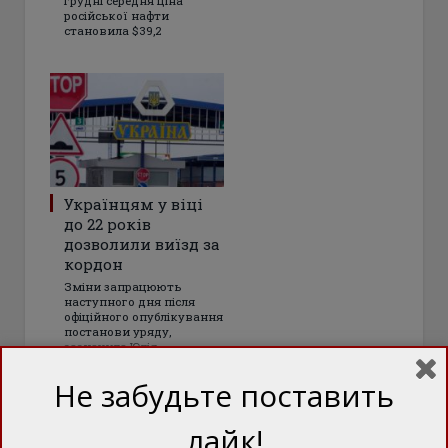
грудні середня ціна
російської нафти
становила $39,2
Українцям у віці
до 22 років
дозволили виїзд за
кордон
Зміни запрацюють
наступного дня після
офіційного опублікування
постанови уряду,
зазначила Юлія
Свириденко
Не забудьте поставить
лайк!