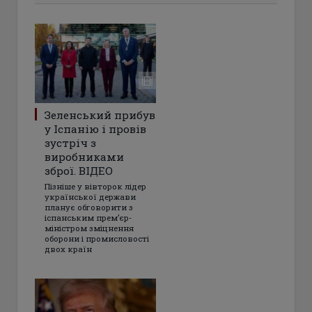
Зеленський прибув
у Іспанію і провів
зустріч з
виробниками
зброї. ВІДЕО
Пізніше у вівторок лідер
української держави
планує обговорити з
іспанським прем’єр-
міністром зміцнення
оборони і промисловості
двох країн