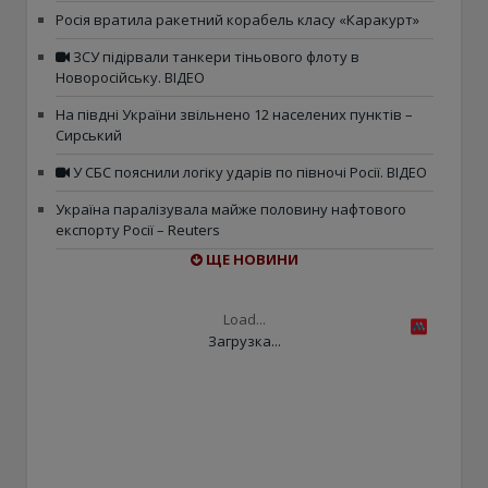
Росія вратила ракетний корабель класу «Каракурт»
ЗСУ підірвали танкери тіньового флоту в
Новоросійську. ВІДЕО
На півдні України звільнено 12 населених пунктів –
Сирський
У СБС пояснили логіку ударів по півночі Росії. ВІДЕО
Україна паралізувала майже половину нафтового
експорту Росії – Reuters
ЩЕ НОВИНИ
Load...
Загрузка...