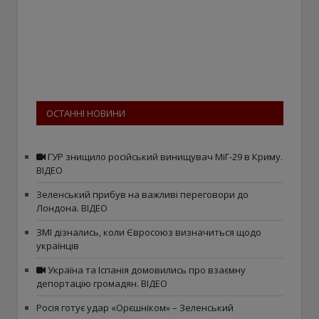
ОСТАННІ НОВИНИ
ГУР знищило російський винищувач МіГ-29 в Криму.
ВІДЕО
Зеленський прибув на важливі переговори до
Лондона. ВІДЕО
ЗМІ дізнались, коли Євросоюз визначиться щодо
українців
Україна та Іспанія домовились про взаємну
депортацію громадян. ВІДЕО
Росія готує удар «Орєшніком» – Зеленський