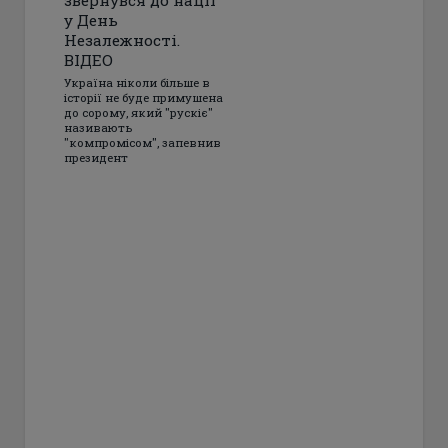
звернувся до нації
у День
Незалежності.
ВІДЕО
Україна ніколи більше в
історії не буде примушена
до сорому, який "рускіє"
називають
"компромісом", запевнив
президент