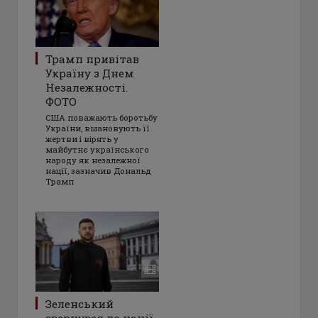
Трамп привітав
Україну з Днем
Незалежності.
ФОТО
США поважають боротьбу
України, вшановують її
жертви і вірять у
майбутнє українського
народу як незалежної
нації, зазначив Дональд
Трамп
Зеленський