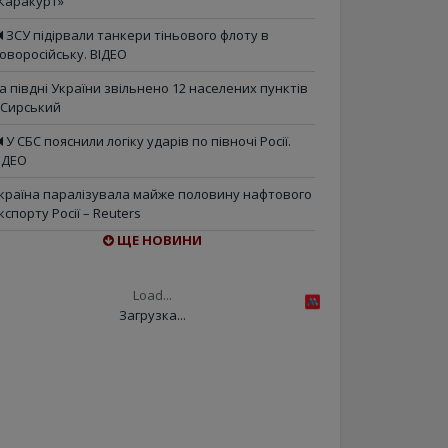
Каракурт»
ЗСУ підірвали танкери тіньового флоту в
оворосійську. ВІДЕО
а півдні України звільнено 12 населених пунктів
 Сирський
У СБС пояснили логіку ударів по півночі Росії.
ІДЕО
країна паралізувала майже половину нафтового
кспорту Росії – Reuters
ЩЕ НОВИНИ
Load...
Загрузка...