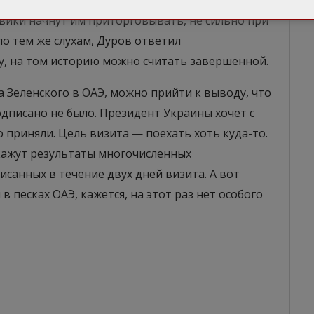
 Поскольку можно не сомневаться, что, получив
овики начнут им приторговывать, не сильно при
по тем же слухам, Дуров ответил
у, на том историю можно считать завершенной.
а Зеленского в ОАЭ, можно прийти к выводу, что
дписано не было. Президент Украины хочет с
го приняли. Цель визита — поехать хоть куда-то.
кажут результаты многочисленных
санных в течение двух дней визита. А вот
в песках ОАЭ, кажется, на этот раз нет особого