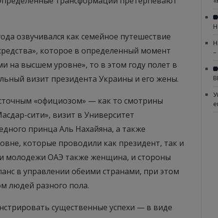
 Определенные трансформации претерпевают
«
Н
года озвучивался как семейное путешествие
Н
средства», которое в определенный момент
–
и на высшем уровне», то в этом году полет в
льный визит президента Украины и его жены.
В
У
сточным «официозом» — как то смотрины
е
асдар-сити», визит в Университет
едного принца Аль Нахайяна, а также
овне, которые проводили как президент, так и
ы и молодежи ОАЭ также женщина, и стороны
анс в управлении обеими странами, при этом
м людей разного пола.
стрировать существенные успехи — в виде