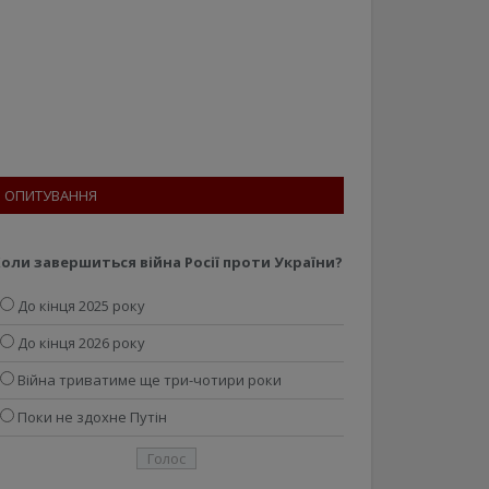
ОПИТУВАННЯ
оли завершиться війна Росії проти України?
До кінця 2025 року
До кінця 2026 року
Війна триватиме ще три-чотири роки
Поки не здохне Путін