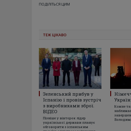
ПОДІЛІТЬСЯ ЦИМ
ТЕЖ ЦІКАВО
Зеленський прибув у
Німеч
Іспанію і провів зустріч
Україн
з виробниками зброї.
Кожне та
ВІДЕО
наближає
завершен
Пізніше у вівторок лідер
Володим
української держави планує
обговорити з іспанським