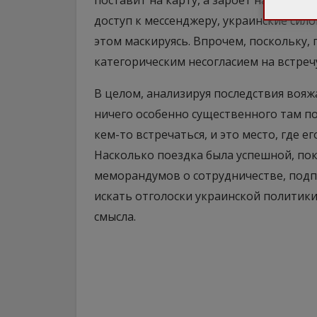
поставит на карту, а зароет на месте.
доступ к мессенджеру, украинские сил
этом маскируясь. Впрочем, поскольку, 
категорическим несогласием на встреч
В целом, анализируя последствия вояж
ничего особенно существенного там по
кем-то встречаться, и это место, где е
Насколько поездка была успешной, по
меморандумов о сотрудничестве, подпи
искать отголоски украинской политики 
смысла.