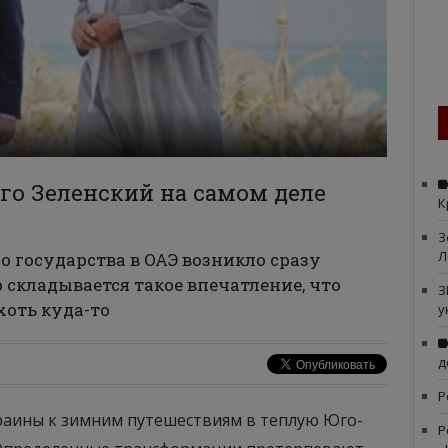
его Зеленский на самом деле
К
З
Л
о государства в ОАЭ возникло сразу
 складывается такое впечатление, что
З
хоть куда-то
у
д
Р
аины к зимним путешествиям в теплую Юго-
Р