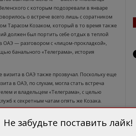
Зеленского с которым подозревали в январе
говорилось о встрече всего лишь с соратником
м Тарасом Козаком, который в то время также
кий должен был портить себе отдых в теплой
в ОАЭ — разговором с «лицом-прокладкой»,
щью банального «Телеграма», история
е визита в ОАЭ также прозвучал. Поскольку еще
ита в ОАЭ, по слухам, могла стать встреча
телем и владельцем «Телеграма», с целью
служб к секретным чатам опять же Козака.
 выдумках недоброжелателей Зеленского или в
к плохо с логикой. И там действительно могут
Не забудьте поставить лайк!
карту репутацию своего продукта. Точнее, не