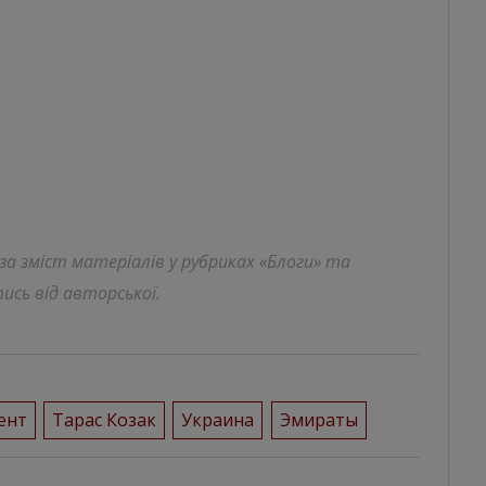
 за зміст матеріалів у рубриках «Блоги» та
ись від авторської.
ент
Тарас Козак
Украина
Эмираты