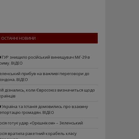
ОСТАННІ НОВИНИ
ГУР знищило російський винищувач МіГ-29 в
риму. ВІДЕО
еленський прибув на важливі переговори до
ондона. ВІДЕО
МІ дізнались, коли Євросоюз визначиться щодо
країнців
Україна та Іспанія домовились про взаємну
епортацію громадян. ВІДЕО
осія готує удар «Орєшніком» – Зеленський
осія вратила ракетний корабель класу