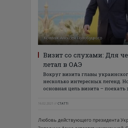
Коллаж Алексея Голобуцкого
Визит со слухами: Для ч
летал в ОАЭ
Вокруг визита главы украинског
несколько интересных легенд. Но
основная цель визита – поехать 
16.02.2021
//
СТАТТІ
Любовь действующего президента Укр