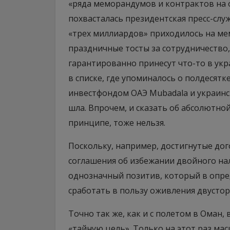
«ряда меморандумов и контрактов на 
похвасталась президентская пресс-служб
«трех миллиардов» приходилось на ме
праздничные тосты за сотрудничество,
гарантированно принесут что-то в укр
в списке, где упоминалось о полдеся
инвестфондом ОАЭ Mubadala и украинс
шла. Впрочем, и сказать об абсолютно
принципе, тоже нельзя.
Поскольку, например, достигнутые д
соглашения об избежании двойного на
однозначный позитив, который в опр
сработать в пользу оживления двусто
Точно так же, как и с полетом в Оман, 
«тайную цель». Только на этот раз ма