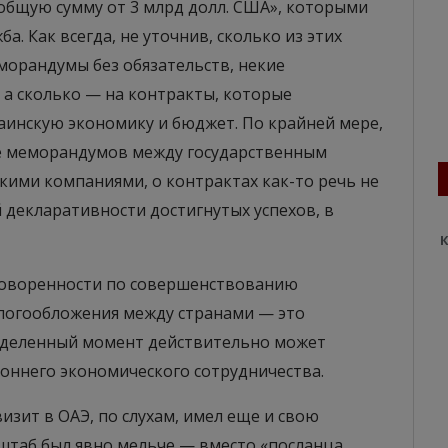
общую сумму от 3 млрд долл. США», которыми
а. Как всегда, не уточнив, сколько из этих
морандумы без обязательств, некие
 а сколько — на контракты, которые
аинскую экономику и бюджет. По крайней мере,
тке меморандумов между государственным
кими компаниями, о контрактах как-то речь не
й декларативности достигнутых успехов, в
К
оговоренности по совершенствованию
логообложения между странами — это
еделенный момент действительно может
роннего экономического сотрудничества.
визит в ОАЭ, по слухам, имел еще и свою
сштаб был явно мельче — вместо «посланца