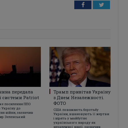
Facebook
Twitter
чина передала
Трамп привітав Україну
і системи Patriot
з Днем Незалежності.
ФОТО
ке посилення ППО
 Україну до
США поважають боротьбу
ня війни, зазначив
України, вшановують її жертви
ир Зеленський
і вірять у майбутнє
українського народу як
незалежної нації, зазначив