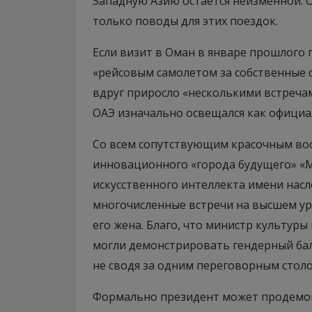
Западную Азию остается неизменной.
только поводы для этих поездок.
Если визит в Оман в январе прошлого 
«рейсовым самолетом за собственные 
вдруг приросло «несколькими встречам
ОАЭ изначально освещался как официа
Со всем сопутствующим красочным во
инновационного «города будущего» «М
искусственного интеллекта имени насл
многочисленные встречи на высшем ур
его жена. Благо, что министр культур
могли демонстрировать гендерный бал
не сводя за одним переговорным столо
Формально президент может продемон