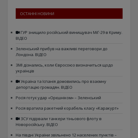
ОСТАННІ НОВИНИ
ГУР знищило російський винищувач МіГ-29 в Криму.
ВІДЕО
Зеленський прибув на важливі переговори до
Лондона. ВІДЕО
ЗМІ дізнались, коли Євросоюз визначиться щодо
українців
Україна та Іспанія домовились про взаємну
депортацію громадян. ВІДЕО
Росія готує удар «Орєшніком» – Зеленський
Росія вратила ракетний корабель класу «Каракурт»
ЗСУ підірвали танкери тіньового флоту в
Новоросійську. ВІДЕО
На півдні України звільнено 12 населених пунктів –