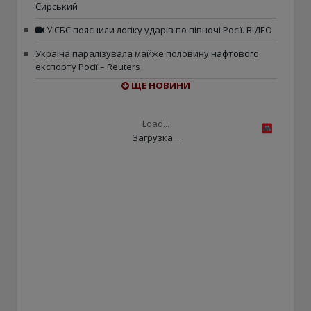
Сирський
У СБС пояснили логіку ударів по півночі Росії. ВІДЕО
Україна паралізувала майже половину нафтового
експорту Росії – Reuters
ЩЕ НОВИНИ
Load...
Загрузка...