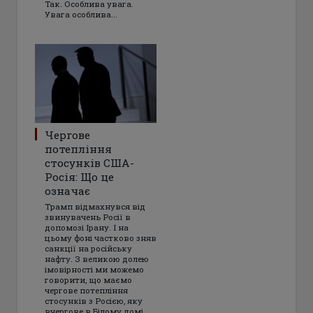
Так. Особлива увага.
Увага особлива...
Чергове
потепління
стосунків США-
Росія: Що це
означає
Трамп відмахнувся від
звинувачень Росії в
допомозі Ірану. І на
цьому фоні частково зняв
санкції на російську
нафту. З великою долею
імовірності ми можемо
говорити, що маємо
чергове потепління
стосунків з Росією, яку
вчергове в Білому домі