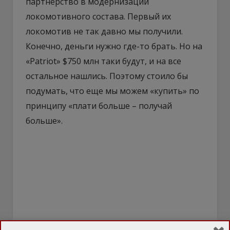
партнерство в модернизации
локомотивного состава. Первый их
локомотив не так давно мы получили.
Конечно, деньги нужно где-то брать. Но на
«Patriot» $750 млн таки будут, и на все
остальное нашлись. Поэтому стоило бы
подумать, что еще мы можем «купить» по
принципу «плати больше – получай
больше».