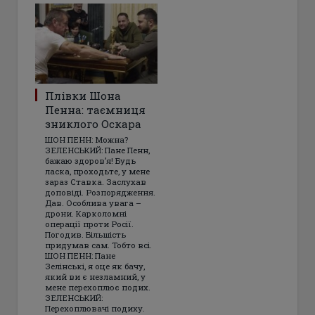
Плівки Шона
Пенна: таємниця
зниклого Оскара
ШОН ПЕНН: Можна?
ЗЕЛЕНСЬКИЙ: Пане Пенн,
бажаю здоров’я! Будь
ласка, проходьте, у мене
зараз Ставка. Заслухав
доповіді. Розпорядження.
Дав. Особлива увага –
дрони. Карколомні
операції проти Росії.
Погодив. Більшість
придумав сам. Тобто всі.
ШОН ПЕНН: Пане
Зелінські, я оце як бачу,
який ви є незламний, у
мене перехоплює подих.
ЗЕЛЕНСЬКИЙ:
Перехоплювачі подиху.