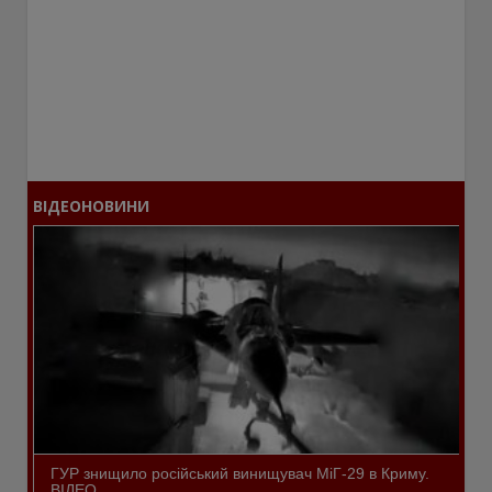
ВІДЕОНОВИНИ
ГУР знищило російський винищувач МіГ-29 в Криму.
ВІДЕО