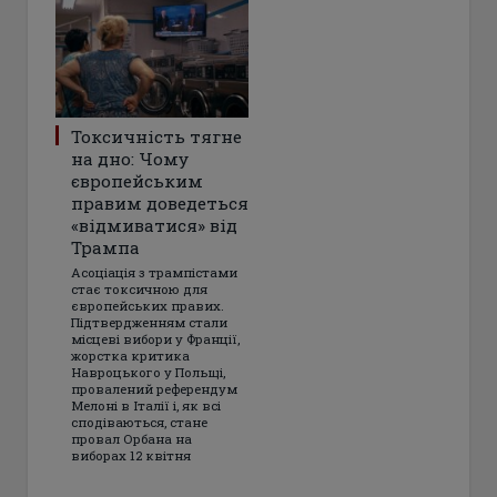
Токсичність тягне
на дно: Чому
європейським
правим доведеться
«відмиватися» від
Трампа
Асоціація з трампістами
стає токсичною для
європейських правих.
Підтвердженням стали
місцеві вибори у Франції,
жорстка критика
Навроцького у Польщі,
провалений референдум
Мелоні в Італії і, як всі
сподіваються, стане
провал Орбана на
виборах 12 квітня