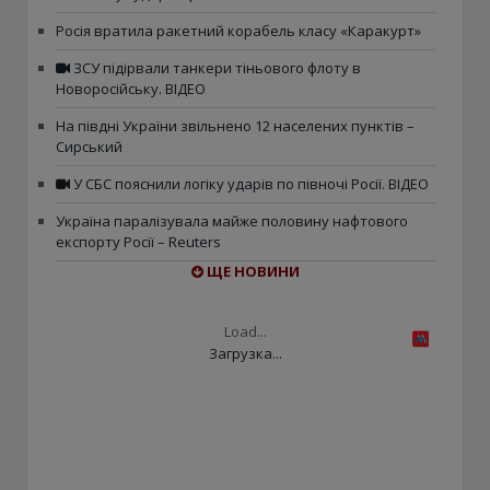
Росія вратила ракетний корабель класу «Каракурт»
ЗСУ підірвали танкери тіньового флоту в
Новоросійську. ВІДЕО
На півдні України звільнено 12 населених пунктів –
Сирський
У СБС пояснили логіку ударів по півночі Росії. ВІДЕО
Україна паралізувала майже половину нафтового
експорту Росії – Reuters
ЩЕ НОВИНИ
Load...
Загрузка...