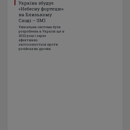
Україна збудує
«Небесну фортецю»
на Близькому
Сході – ЗМІ
Унікальна система була
розроблена в Україні ще в
2022 році і зараз
ефективно
застосовується проти
російських дронів