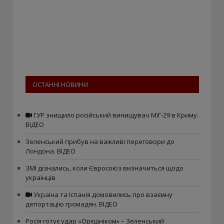
ОСТАННІ НОВИНИ
ГУР знищило російський винищувач МіГ-29 в Криму.
ВІДЕО
Зеленський прибув на важливі переговори до
Лондона. ВІДЕО
ЗМІ дізнались, коли Євросоюз визначиться щодо
українців
Україна та Іспанія домовились про взаємну
депортацію громадян. ВІДЕО
Росія готує удар «Орєшніком» – Зеленський