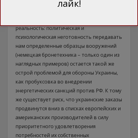
лайк!
Другое дело, что фасад бравурных
обещаний может скрыть неприятную
реальность: политическая и
психологическая неготовность передавать
нам определенные образцы вооружений
(немецкая бронетехника – только один из
наглядных примеров) остается такой же
острой проблемой для обороны Украины,
как пробуксовка во внедрении
энергетических санкций против РФ. К тому
же существует риск, что украинские заказы
продвинутся вниз в списках европейских и
американских производителей в силу
приоритетного удовлетворения
потребностей их собственных