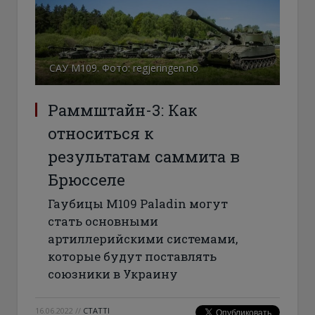
САУ М109. Фото: regjeringen.no
Раммштайн-3: Как
относиться к
результатам саммита в
Брюсселе
Гаубицы М109 Paladin могут
стать основными
артиллерийскими системами,
которые будут поставлять
союзники в Украину
16.06.2022
//
СТАТТІ