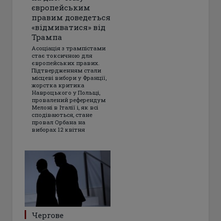
європейським
правим доведеться
«відмиватися» від
Трампа
Асоціація з трампістами
стає токсичною для
європейських правих.
Підтвердженням стали
місцеві вибори у Франції,
жорстка критика
Навроцького у Польщі,
провалений референдум
Мелоні в Італії і, як всі
сподіваються, стане
провал Орбана на
виборах 12 квітня
Чергове