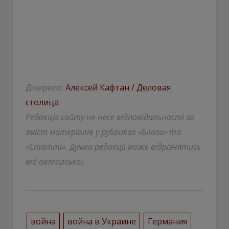
Джерело:
Алексей Кафтан / Деловая
столица
Редакція сайту не несе відповідальності за
зміст матеріалів у рубриках «Блоги» та
«Статті». Думка редакції може відрізнятись
від авторської.
война
война в Украине
Германия