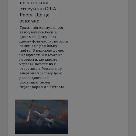
потепління
стосунків США-
Росія: Що це
означає
Трамп відмахнувся від
звинувачень Росії в
допомозі Ірану. І на
цьому фоні частково зняв
санкції на російську
нафту. З великою долею
імовірності ми можемо
говорити, що маємо
чергове потепління
стосунків з Росією, яку
вчергове в Білому домі
розглядають як
союзницю перед
переговорами з Китаєм