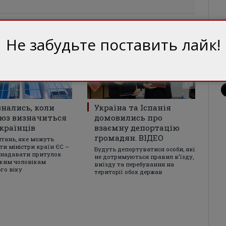
Не забудьте поставить лайк!
знались, коли
Україна та Іспанія
юз визначиться
домовились про
країнців
взаємну депортацію
громадян. ВІДЕО
итань, яке можуть
ти міністри країн ЄС –
Будуть депортуватися особи, які
 надавати притулок
не дотримуються правил в’їзду,
ким чоловікам
виїзду та перебування на
го віку
території обох держав