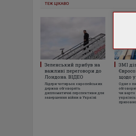
ТЕЖ ЦІКАВО
Зеленський прибув на
ЗМІ ді
важливі переговори до
Євросо
Лондона. ВІДЕО
щодо у
Лідери чотирьох європейських
Одне з п
держав обговорять
обговори
дипломатичні перспективи для
чи варто
завершення війни в Україні
українсь
призовно