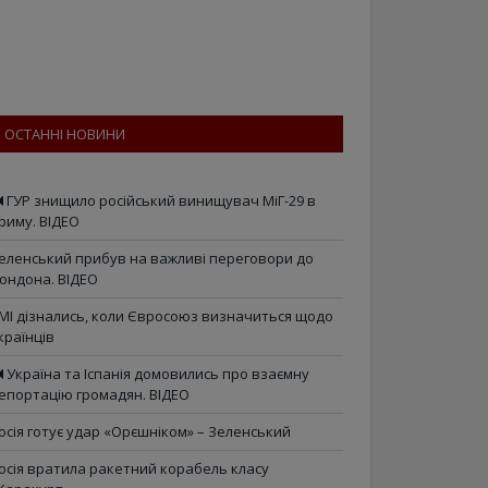
ОСТАННІ НОВИНИ
ГУР знищило російський винищувач МіГ-29 в
риму. ВІДЕО
еленський прибув на важливі переговори до
ондона. ВІДЕО
МІ дізнались, коли Євросоюз визначиться щодо
країнців
Україна та Іспанія домовились про взаємну
епортацію громадян. ВІДЕО
осія готує удар «Орєшніком» – Зеленський
осія вратила ракетний корабель класу