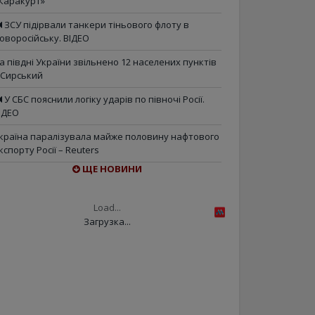
Каракурт»
ЗСУ підірвали танкери тіньового флоту в
оворосійську. ВІДЕО
а півдні України звільнено 12 населених пунктів
 Сирський
У СБС пояснили логіку ударів по півночі Росії.
ІДЕО
країна паралізувала майже половину нафтового
кспорту Росії – Reuters
ЩЕ НОВИНИ
Load...
Загрузка...