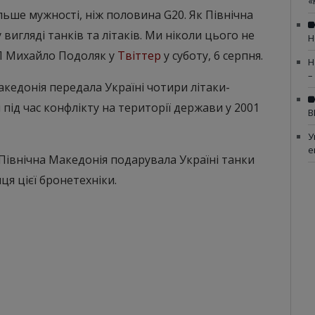
«
льше мужності, ніж половина G20. Як Північна
вигляді танків та літаків. Ми ніколи цього не
Н
ОП Михайло Подоляк у
Твіттер
у суботу, 6 серпня.
Н
–
кедонія передала Україні чотири літаки-
 під час конфлікту на території держави у 2001
В
У
е
Північна Македонія подарувала Україні танки
ця цієї бронетехніки.