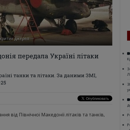
ідкритих джерел
онія передала Україні літаки
К
З
Л
аїні танки та літаки. За даними ЗМІ,
-25
З
у
д
ня від Північної Македонії літаків та танків,
Р
Р