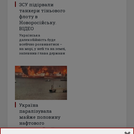
ЗСУ підірвали
танкери тіньового
флоту в
Новоросійську.
ВІДЕО
Українська
далекобійність буде
всебічно розвиватися –
на морі, у небі та на землі,
запевнив глава держави
Україна
паралізувала
майже половину
нафтового
експорту Росії –