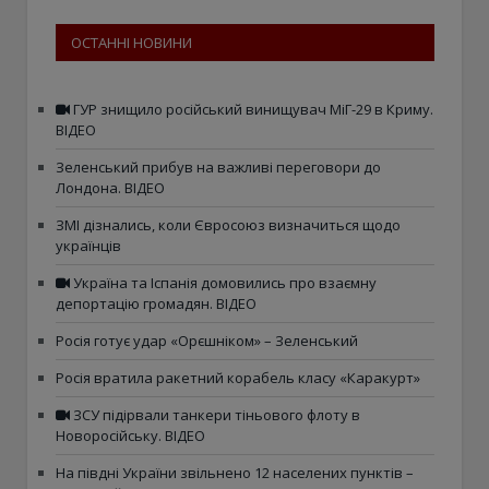
ОСТАННІ НОВИНИ
ГУР знищило російський винищувач МіГ-29 в Криму.
ВІДЕО
Зеленський прибув на важливі переговори до
Лондона. ВІДЕО
ЗМІ дізнались, коли Євросоюз визначиться щодо
українців
Україна та Іспанія домовились про взаємну
депортацію громадян. ВІДЕО
Росія готує удар «Орєшніком» – Зеленський
Росія вратила ракетний корабель класу «Каракурт»
ЗСУ підірвали танкери тіньового флоту в
Новоросійську. ВІДЕО
На півдні України звільнено 12 населених пунктів –