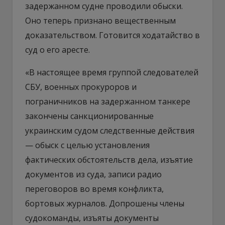
задержанном судне проводили обыски.
Оно теперь признано вещественным
доказательством. Готовится ходатайство в
суд о его аресте.
«В настоящее время группой следователей
СБУ, военных прокуроров и
пограничников на задержанном танкере
закончены санкционированные
украинским судом следственные действия
— обыск с целью установления
фактических обстоятельств дела, изъятие
документов из суда, записи радио
переговоров во время конфликта,
бортовых журналов. Допрошены члены
судокоманды, изъяты документы