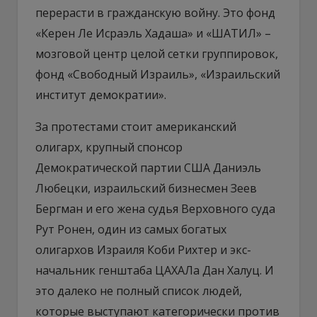
перерасти в гражданскую войну. Это фонд
«Керен Ле Исраэль Хадаша» и «ШАТИЛ» –
мозговой центр целой сетки группировок,
фонд «Свободный Израиль», «Израильский
институт демократии».
За протестами стоит американский
олигарх, крупный спонсор
Демократической партии США Даниэль
Любецки, израильский бизнесмен Зеев
Бергман и его жена судья Верховного суда
Рут Ронен, один из самых богатых
олигархов Израиля Коби Рихтер и экс-
начальник генштаба ЦАХАЛа Дан Халуц. И
это далеко не полный список людей,
которые выступают категорически против