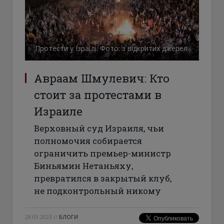
Протести у Ізраїлі. Фото: з відкритих джерел
Авраам Шмулевич: Кто
стоит за протестами в
Израиле
Верховный суд Израиля, чьи
полномочия собирается
ограничить премьер-министр
Биньямин Нетаньяху,
превратился в закрытый клуб,
не подконтрольный никому
28.03.2023
//
БЛОГИ