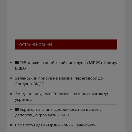
ОСТАННІ НОВИНИ
ГУР знищило російський винищувач МіГ-29 в Криму.
ВІДЕО
Зеленський прибув на важливі переговори до
Лондона. ВІДЕО
ЗМІ дізнались, коли Євросоюз визначиться щодо
українців
Україна та Іспанія домовились про взаємну
депортацію громадян. ВІДЕО
Росія готує удар «Орєшніком» – Зеленський