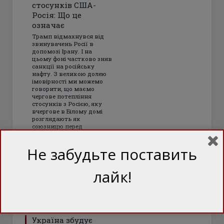
стосунків США-
Росія: Що це
означає
Трамп відмахнувся від
звинувачень Росії в
допомозі Ірану. І на
цьому фоні частково зняв
санкції на російську
нафту. З великою долею
імовірності ми можемо
говорити, що маємо
чергове потепління
стосунків з Росією, яку
вчергове в Білому домі
розглядають як
союзницю перед
переговорами з Китаєм
Не забудьте поставить
лайк!
Україна збудує