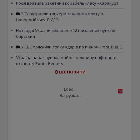
Росія вратила ракетний корабель класу «Каракурт»
ЗСУ підірвали танкери тіньового флоту в
Новоросійську. ВІДЕО
На півдні України звільнено 12 населених пунктів –
Сирський
У СБС пояснили логіку ударів по півночі Росії. ВІДЕО
Україна паралізувала майже половину нафтового
експорту Росії – Reuters
ЩЕ НОВИНИ
Load...
Загрузка...