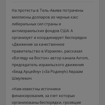
На протесты в Тель-Авиве потрачены
миллионы долларов из черных касс
либеральных сил страны и
антиизраильских фондов США. А
организует и координирует беспорядки
«Движение за качественное
правительство в Израиле», рассказал
«Взгляду на Восток» автор канала Avrom,
председатель израильского движения
«Беад Арцейну» («За Родину!») Авраам
Шмулевич:
«Нам известны источники
финансирования, за счет которых
организованы беспорядки, грозящие