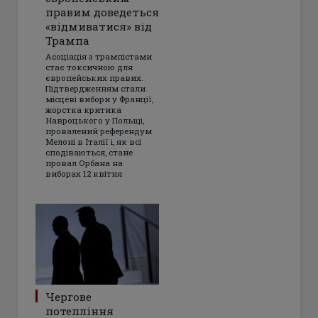
правим доведеться
«відмиватися» від
Трампа
Асоціація з трампістами
стає токсичною для
європейських правих.
Підтвердженням стали
місцеві вибори у Франції,
жорстка критика
Навроцького у Польщі,
провалений референдум
Мелоні в Італії і, як всі
сподіваються, стане
провал Орбана на
виборах 12 квітня
Чергове
потепління