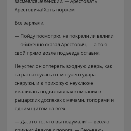
засмеялся Зеленский. — Арестовать
Арестовича! Хоть поржем.
Все заржали.
— Пойду посмотрю, не покрали ли велики,
— обиженно сказал Арестович, — а то я
свой прямо возле подъезда оставил.
Не успел он отпереть входную дверь, как
та распахнулась от могучего удара
снаружи, и в прихожую неуклюже
ввалилась подвыпившая компания в
рыцарских доспехах с мечами, топорами и
одним щитом на всех.
— Да, это то, что вы подумали! — весело
крикнул Аваков с порога. — Сею-вею-