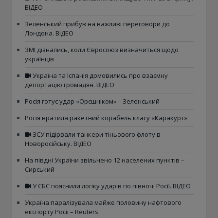
ВІДЕО
Зеленський прибув на важливі переговори до
Лондона. ВІДЕО
ЗМІ дізнались, коли Євросоюз визначиться щодо
українців
Україна та Іспанія домовились про взаємну
депортацію громадян. ВІДЕО
Росія готує удар «Орєшніком» – Зеленський
Росія вратила ракетний корабель класу «Каракурт»
ЗСУ підірвали танкери тіньового флоту в
Новоросійську. ВІДЕО
На півдні України звільнено 12 населених пунктів –
Сирський
У СБС пояснили логіку ударів по півночі Росії. ВІДЕО
Україна паралізувала майже половину нафтового
експорту Росії – Reuters