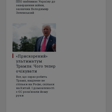
ППО наближає Україну до
завершення війни,
зазначив Володимир
Зеленський
«Прискорений»
ультиматум
Трампа: Чого тепер
очікувати
Все, що зараз робить
Трамп, націлене не
стільки на Росію, скільки
на Китай. І домовленості
з ЄС розвʼязали йому
руки