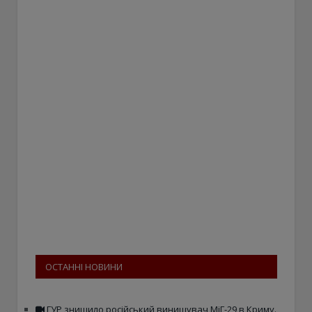
ОСТАННІ НОВИНИ
ГУР знищило російський винищувач МіГ-29 в Криму.