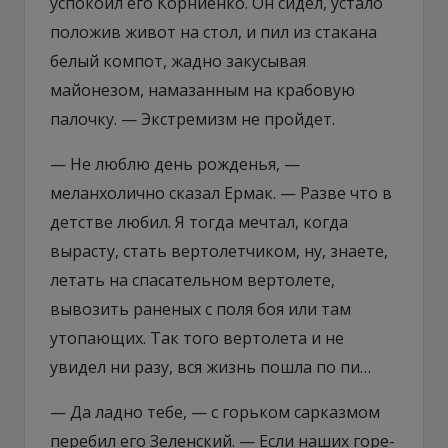
успокоил его Корниенко. Он сидел, устало
положив живот на стол, и пил из стакана
белый компот, жадно закусывая
майонезом, намазанным на крабовую
палочку. — Экстремизм не пройдет.
— Не люблю день рожденья, —
меланхолично сказал Ермак. — Разве что в
детстве любил. Я тогда мечтал, когда
вырасту, стать вертолетчиком, ну, знаете,
летать на спасательном вертолете,
вывозить раненых с поля боя или там
утопающих. Так того вертолета и не
увидел ни разу, вся жизнь пошла по пи…
— Да ладно тебе, — с горьком сарказмом
перебил его Зеленский. — Если наших горе-