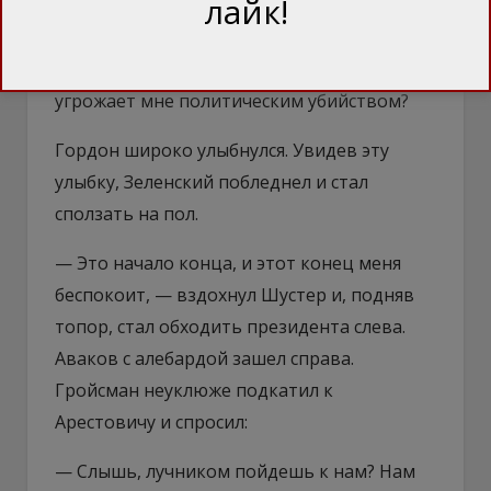
лайк!
— Так я что-то не понял. Если Гордон —
Геббельс Ахметова, и он говорит, что я
умер, то не значит ли это, что Ахметов
угрожает мне политическим убийством?
Гордон широко улыбнулся. Увидев эту
улыбку, Зеленский побледнел и стал
сползать на пол.
— Это начало конца, и этот конец меня
беспокоит, — вздохнул Шустер и, подняв
топор, стал обходить президента слева.
Аваков с алебардой зашел справа.
Гройсман неуклюже подкатил к
Арестовичу и спросил:
— Слышь, лучником пойдешь к нам? Нам