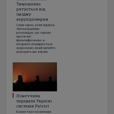
Тимошенко
рятується від
іміджу
корупціонерки
Саме зараз, коли лідерка
«Батьківщини»
розповідає, що справу
проти неї
фальсифіковано, в
інтернеті поширюється
аудіозапис, який начебто
доводить цю версію
Німеччина
передала Україні
системи Patriot
Кожне таке посилення