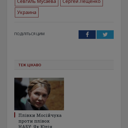
Севгиль Мусаева
Сергей Лещенко
Украина
ПОДІЛІТЬСЯ ЦИМ
Facebook
Twitter
ТЕЖ ЦІКАВО
Плівки Мосійчука
проти плівок
НАБУ: Як Юлія