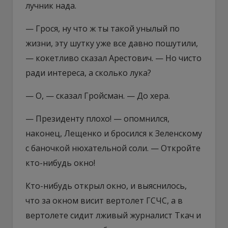
лучник нада.
— Грося, ну что ж ты такой унылый по
жизни, эту шутку уже все давно пошутили,
— кокетливо сказал Арестович. — Но чисто
ради интереса, а сколько лука?
— О, — сказал Гройсман. — До хера.
— Президенту плохо! — опомнился,
наконец, Лещенко и бросился к Зеленскому
с баночкой нюхательной соли. — Откройте
кто-нибудь окно!
Кто-нибудь открыл окно, и выяснилось,
что за окном висит вертолет ГСЧС, а в
вертолете сидит лживый журналист Ткач и