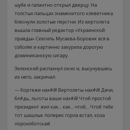
шубе и галантно открыл дверцу. На
толстых пальцах знаменитого клеветника
блеснули золотые перстни. Из вертолета
вышла главный редактор «Украинской
правды» Севгиль Мусаева-Боровик вся в
соболях и картинно закурила дорогую
доминиканскую сигару.
Зеленский распахнул окно и, высунувшись
из него, закричал:
— Кортежи нах#й! Вертолеты нах#й! Дачи,
бл#дь, льготы ваши нах#й! Чтоб простой
президент жил как… как… чтоб… Чтоб тебе
тот шашлык поперек горла встал, коза
порохоботская!