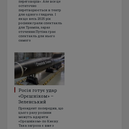
переговорів». Але все це
остаточно
перетворюється в театр
для одного глядача. І
якщо весь 2025 рік
росіяни грали спектакль
для Трампа, зараз
оточення Путіна грає
спектакль для нього
самого
Росія готує удар
«Орєшніком» –
Зеленський
Президент попередив, що
цього разу росіяни
можуть вдарити
«Орєшніком» по Києву.
Така загроза є вже з