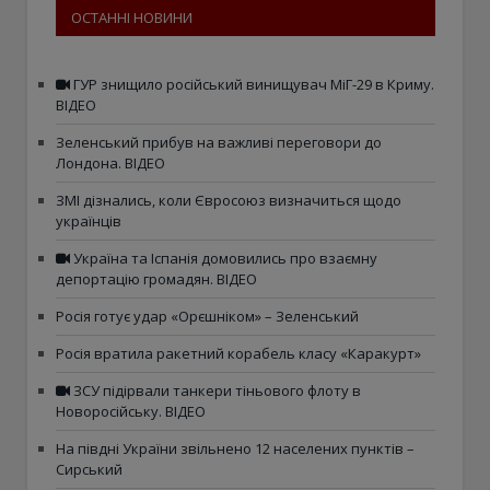
ОСТАННІ НОВИНИ
ГУР знищило російський винищувач МіГ-29 в Криму.
ВІДЕО
Зеленський прибув на важливі переговори до
Лондона. ВІДЕО
ЗМІ дізнались, коли Євросоюз визначиться щодо
українців
Україна та Іспанія домовились про взаємну
депортацію громадян. ВІДЕО
Росія готує удар «Орєшніком» – Зеленський
Росія вратила ракетний корабель класу «Каракурт»
ЗСУ підірвали танкери тіньового флоту в
Новоросійську. ВІДЕО
На півдні України звільнено 12 населених пунктів –
Сирський