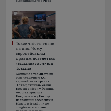
сьогоднішнього вечора
Токсичність тягне
на дно: Чому
європейським
правим доведеться
«відмиватися» від
Трампа
Асоціація з трампістами
стає токсичною для
європейських правих.
Підтвердженням стали
місцеві вибори у Франції,
жорстка критика
Навроцького у Польщі,
провалений референдум
Мелоні в Італії і, як всі
сподіваються, стане
провал Орбана на