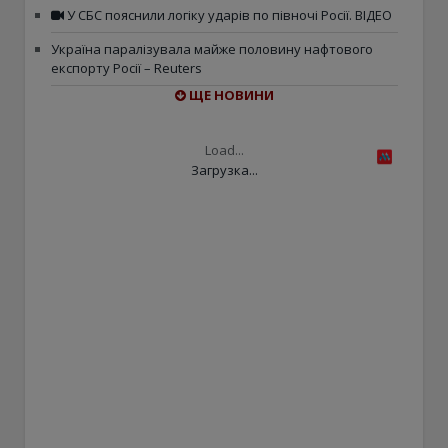
У СБС пояснили логіку ударів по півночі Росії. ВІДЕО
Україна паралізувала майже половину нафтового
експорту Росії – Reuters
ЩЕ НОВИНИ
Load...
Загрузка...