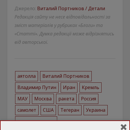
Джерело:
Виталий Портников / Детали
Редакція сайту не несе відповідальності за
зміст матеріалів у рубриках «Блоги» та
«Статті». Думка редакції може відрізнятись
від авторської.
аятолла
Виталий Портников
Владимир Путин
Иран
Кремль
МАУ
Москва
ракета
Россия
самолет
США
Тегеран
Украина
ядерное оружие