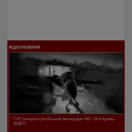
ВІДЕОНОВИНИ
ГУР знищило російський винищувач МіГ-29 в Криму.
ВІДЕО