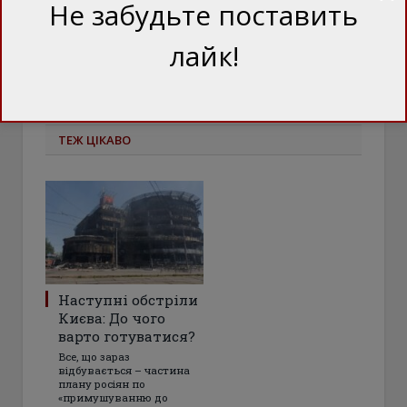
Не забудьте поставить
ПОДІЛІТЬСЯ ЦИМ
Facebook
Twitter
лайк!
ТЕЖ ЦІКАВО
Наступні обстріли
Києва: До чого
варто готуватися?
Все, що зараз
відбувається – частина
плану росіян по
«примушуванню до