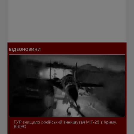
ВІДЕОНОВИНИ
ГУР знищило російський винищувач МіГ-29 в Криму.
ВІДЕО