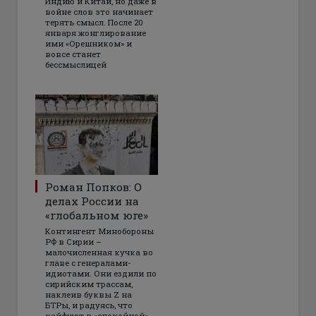
Индию и Китай, но даже в
войне слов это начинает
терять смысл. После 20
января жонглирование
ими «Орешником» и
вовсе станет
бессмыслицей
Роман Попков: О
делах России на
«глобальном юге»
Контингент Минобороны
РФ в Сирии –
малочисленная кучка во
главе с генералами-
идиотами. Они ездили по
сирийским трассам,
наклеив буквы Z на
БТРы, и радуясь, что
кайфуют в «спокойной»