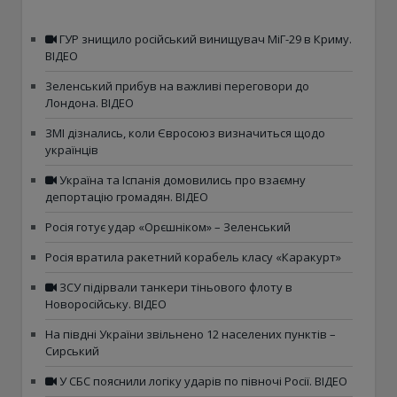
ГУР знищило російський винищувач МіГ-29 в Криму.
ВІДЕО
Зеленський прибув на важливі переговори до
Лондона. ВІДЕО
ЗМІ дізнались, коли Євросоюз визначиться щодо
українців
Україна та Іспанія домовились про взаємну
депортацію громадян. ВІДЕО
Росія готує удар «Орєшніком» – Зеленський
Росія вратила ракетний корабель класу «Каракурт»
ЗСУ підірвали танкери тіньового флоту в
Новоросійську. ВІДЕО
На півдні України звільнено 12 населених пунктів –
Сирський
У СБС пояснили логіку ударів по півночі Росії. ВІДЕО