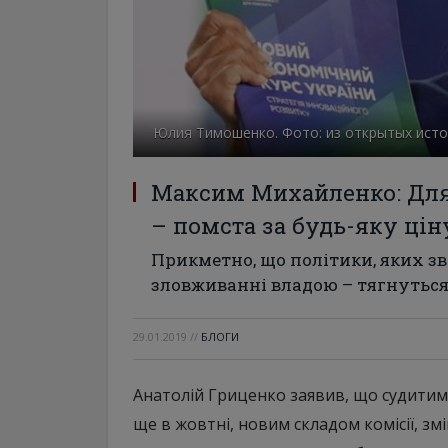
Юлия Тимошенко. Фото: из открытых ист
Максим Михайленко: Дл
– помста за будь-яку цін
Прикметно, що політики, яких з
зловживанні владою – тягнуться
29.01.2019
//
БЛОГИ
Анатолій Гриценко заявив, що судитимет
ще в жовтні, новим складом комісії, з