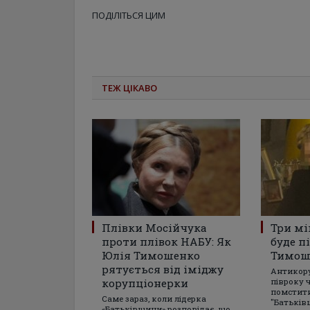
ПОДІЛІТЬСЯ ЦИМ
ТЕЖ ЦІКАВО
Плівки Мосійчука
Три мі
проти плівок НАБУ: Як
буде п
Юлія Тимошенко
Тимош
рятується від іміджу
Антикор
корупціонерки
півроку 
помстити
Саме зараз, коли лідерка
"Батьків
«Батьківщини» розповідає, що