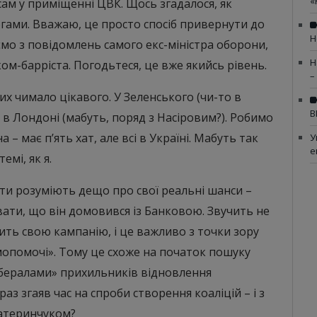
«
ам у приміщенні ЦВК. Щось згадалося, як
огами. Вважаю, це просто спосіб привернути до
Н
аємо з повідомлень самого екс-міністра оборони,
Н
ком-барріста. Погодьтеся, це вже якийсь рівень.
–
них чимало цікавого. У Зеленського (чи-то в
В
в Лондоні (мабуть, поряд з Насіровим?). Робимо
– має п’ять хат, але всі в Україні. Мабуть так
У
е
емі, як я.
ти розуміють дещо про свої реальні шанси –
ати, що він домовився із Банковою. Звучить не
бить свою кампанію, і це важливо з точки зору
амопомочі». Тому це схоже на початок пошуку
ібералами» прихильників відновлення
аз згаяв час на спроби створення коаліцій – і з
Катеринчуком?