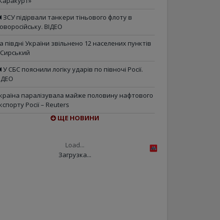
Каракурт»
ЗСУ підірвали танкери тіньового флоту в
оворосійську. ВІДЕО
а півдні України звільнено 12 населених пунктів
 Сирський
У СБС пояснили логіку ударів по півночі Росії.
ІДЕО
країна паралізувала майже половину нафтового
кспорту Росії – Reuters
ЩЕ НОВИНИ
Load...
Загрузка...