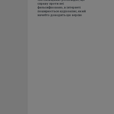
справу проти неї
фальсифіковано, в інтернеті
поширюється аудіозапис, який
начебто доводить цю версію