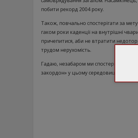
самоврядування загалом. Насамкінець,
побити рекорд 2004 року.
Також, повчально спостерігати за мету
гаком роки каденції на внутрішні чвари
причепитися, аби не втратити недоторк
трудом нерухомість.
Гадаю, незабаром ми спостерігатимемо
закордон» у цьому середовищі – «Мрія»