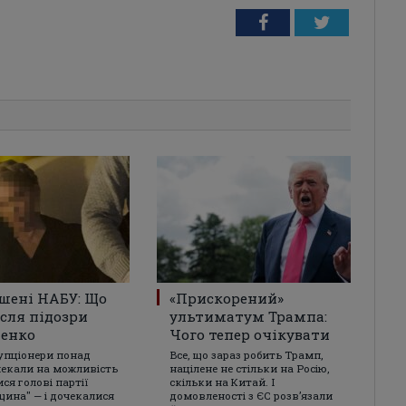
Facebook
Twitter
шені НАБУ: Що
«Прискорений»
ісля підозри
ультиматум Трампа:
енко
Чого тепер очікувати
упціонери понад
Все, що зараз робить Трамп,
чекали на можливість
націлене не стільки на Росію,
ся голові партії
скільки на Китай. І
щина" — і дочекалися
домовленості з ЄС розвʼязали