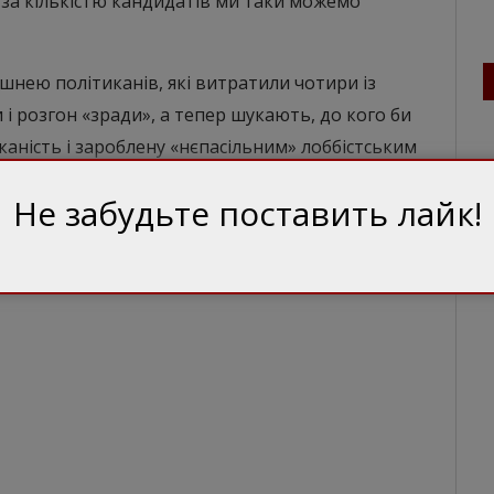
 за кількістю кандидатів ми таки можемо
шнею політиканів, які витратили чотири із
 і розгон «зради», а тепер шукають, до кого би
аність і зароблену «нєпасільним» лоббістським
Не забудьте поставить лайк!
 за масовим «від’їздом на стажування
 з попкорном уже на підльоті.