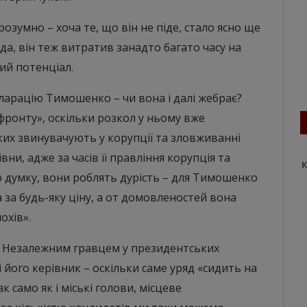
розумно – хоча те, що він не піде, стало ясно ще
да, він теж витратив занадто багато часу на
ий потенціал.
кларацію Тимошенко – чи вона і далі жебрає?
 фронту», оскільки розкол у ньому вже
ких звинувачують у корупції та зловживанні
ни, адже за часів її правління корупція та
К
 думку, вони роблять дурість – для Тимошенко
за будь-яку ціну, а от домовленостей вона
охів».
ю. Незалежним гравцем у президентських
 його керівник – оскільки саме уряд «сидить на
к само як і міські голови, місцеве