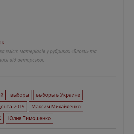
ok
 за зміст матеріалів у рубриках «Блоги» та
ись від авторської.
ый
выборы
выборы в Украине
ента-2019
Максим Михайленко
К
Юлия Тимошенко