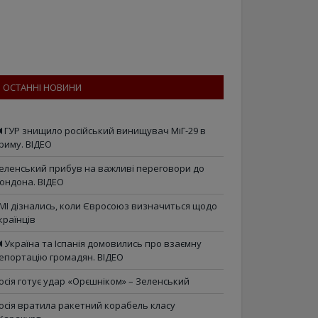
ОСТАННІ НОВИНИ
ГУР знищило російський винищувач МіГ-29 в
риму. ВІДЕО
еленський прибув на важливі переговори до
ондона. ВІДЕО
МІ дізнались, коли Євросоюз визначиться щодо
країнців
Україна та Іспанія домовились про взаємну
епортацію громадян. ВІДЕО
осія готує удар «Орєшніком» – Зеленський
осія вратила ракетний корабель класу