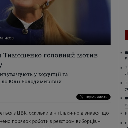
очников
я Тимошенко головний мотив
К
у
З
Л
винувачують у корупції та
 до Юлії Володимирівни
З
у
д
ься з ЦВК, оскільки він тільки-но дізнався, що
Р
мінено порядок роботи з реєстром виборців –
Р