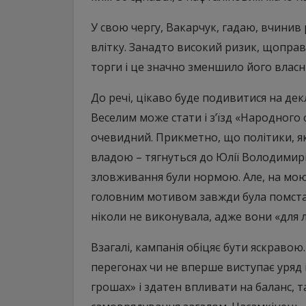
У свою чергу, Вакарчук, гадаю, вчинив 
влітку. Занадто високий ризик, щоправ
торги і це значно зменшило його власн
До речі, цікаво буде подивитися на де
Веселим може стати і з’їзд «Народного
очевидний. Прикметно, що політики, я
владою – тягнуться до Юлії Володимирів
зловживання були нормою. Але, на мою
головним мотивом завжди була помста 
ніколи не виконувала, адже вони «для л
Взагалі, кампанія обіцяє бути яскраво
перегонах чи не вперше виступає уряд і
грошах» і здатен впливати на баланс, та