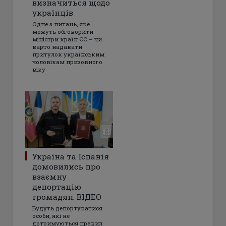
визначиться щодо
українців
Одне з питань, яке
можуть обговорити
міністри країн ЄС – чи
варто надавати
притулок українським
чоловікам призовного
віку
Україна та Іспанія
домовились про
взаємну
депортацію
громадян. ВІДЕО
Будуть депортуватися
особи, які не
дотримуються правил