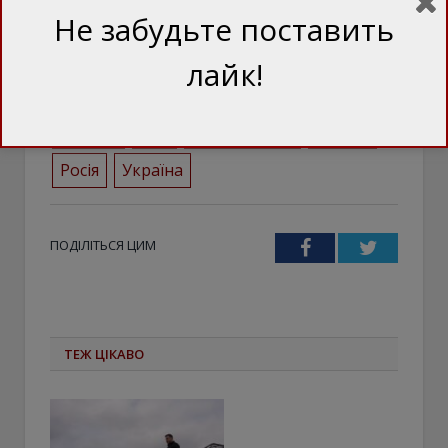
Не забудьте поставить
лайк!
Бахмут
війна
війна в Україні
Донбас
ЗСУ
контрнаступ
наступ
Росія
Україна
ПОДІЛІТЬСЯ ЦИМ
Facebook
Twitter
ТЕЖ ЦІКАВО