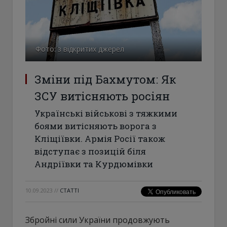
Фото: з відкритих джерел
Зміни під Бахмутом: Як
ЗСУ витісняють росіян
Українські військові з тяжкими
боями витісняють ворога з
Кліщіївки. Армія Росії також
відступає з позицій біля
Андріївки та Курдюмівки
10.09.2023
//
СТАТТІ
Збройні сили України продовжують