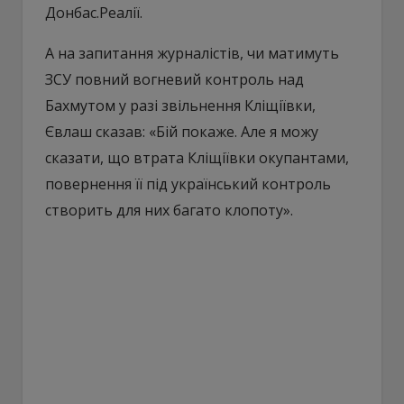
Донбас.Реалії.
А на запитання журналістів, чи матимуть
ЗСУ повний вогневий контроль над
Бахмутом у разі звільнення Кліщіївки,
Євлаш сказав: «Бій покаже. Але я можу
сказати, що втрата Кліщіївки окупантами,
повернення її під український контроль
створить для них багато клопоту».