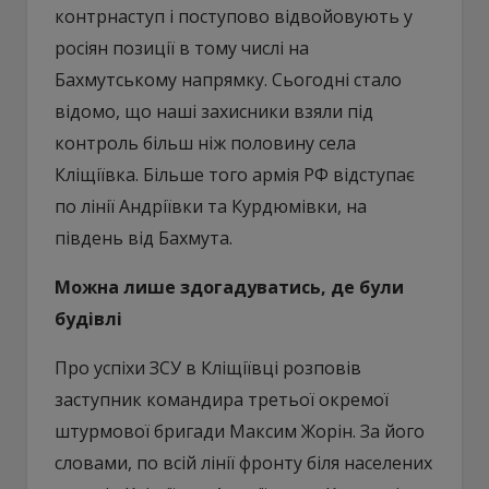
контрнаступ і поступово відвойовують у
росіян позиції в тому числі на
Бахмутському напрямку. Сьогодні стало
відомо, що наші захисники взяли під
контроль більш ніж половину села
Кліщіївка. Більше того армія РФ відступає
по лінії Андріївки та Курдюмівки, на
південь від Бахмута.
Можна лише здогадуватись, де були
будівлі
Про успіхи ЗСУ в Кліщіївці розповів
заступник командира третьої окремої
штурмової бригади Максим Жорін. За його
словами, по всій лінії фронту біля населених