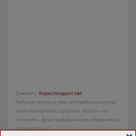
Джерело:
Кореспондент.net
Редакція сайту не несе відповідальності за
зміст матеріалів у рубриках «Блоги» та
«Статті». Думка редакції може відрізнятись
від авторської.