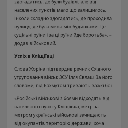
здогадатись, де були будівлі, але від
населених пунктів мало що залишилось.
Інколи складно здогадатись, де проходила
вулиця, де була межа між будинками. Це
суцільні руїни і за ці руїни йде боротьба», –
додав військовий.
Успіх в Кліщіївці
Слова Жоріна підтвердив речник Східного
угруповання військ ЗСУ Ілля Євлаш. За його
словами, під Бахмутом тривають важкі бої.
«Російські військові з боями відходять від
населеного пункту Кліщіївка, метр за
метром українські військові зачищають
від окупантів територію держави, хоча