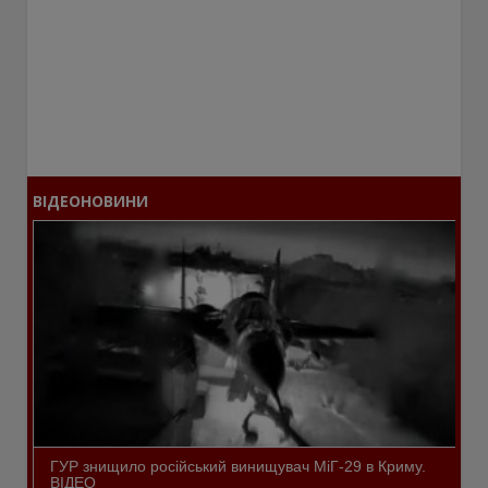
ВІДЕОНОВИНИ
ГУР знищило російський винищувач МіГ-29 в Криму.
ВІДЕО