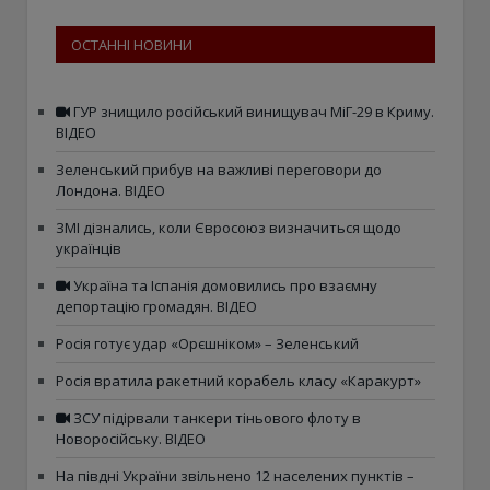
ОСТАННІ НОВИНИ
ГУР знищило російський винищувач МіГ-29 в Криму.
ВІДЕО
Зеленський прибув на важливі переговори до
Лондона. ВІДЕО
ЗМІ дізнались, коли Євросоюз визначиться щодо
українців
Україна та Іспанія домовились про взаємну
депортацію громадян. ВІДЕО
Росія готує удар «Орєшніком» – Зеленський
Росія вратила ракетний корабель класу «Каракурт»
ЗСУ підірвали танкери тіньового флоту в
Новоросійську. ВІДЕО
На півдні України звільнено 12 населених пунктів –