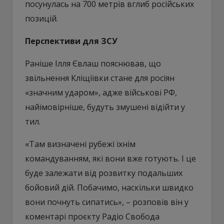
посунулась на 700 метрів вглиб російських
позицій.
Перспективи для ЗСУ
Раніше Ілля Євлаш пояснював, що
звільнення Кліщіївки стане для росіян
«значним ударом», адже військові РФ,
найімовірніше, будуть змушені відійти у
тил.
«Там визначені рубежі їхнім
командуванням, які вони вже готують. І це
буде залежати від розвитку подальших
бойовий дій. Побачимо, наскільки швидко
вони почнуть сипатись», – розповів він у
коментарі проєкту Радіо Свобода