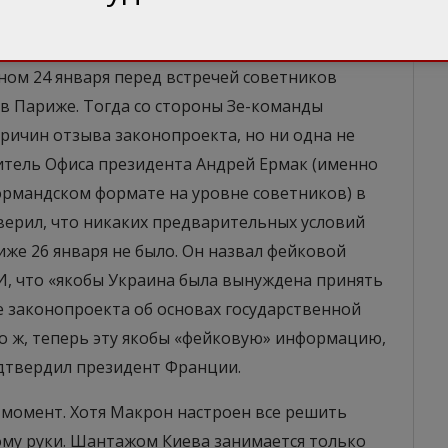
иве Зеленского был отозван», — заявил Макрон.
ах государственной политики переходного
ном 24 января перед встречей советников
в Париже. Тогда со стороны Зе-команды
ричин отзыва законопроекта, но ни одна не
дитель Офиса президента Андрей Ермак (именно
ормандском формате на уровне советников) в
верил, что никаких предварительных условий
же 26 января не было. Он назвал фейковой
, что «якобы Украина была вынуждена принять
е законопроекта об основах государственной
то ж, теперь эту якобы «фейковую» информацию,
дтвердил президент Франции.
момент. Хотя Макрон настроен все решить
ому руки. Шантажом Киева занимается только