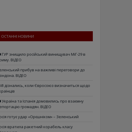
ОСТАННІ НОВИНИ
ГУР знищило російський винищувач МіГ-29 в
риму. ВІДЕО
еленський прибув на важливі переговори до
ондона. ВІДЕО
МІ дізнались, коли Євросоюз визначиться щодо
країнців
Україна та Іспанія домовились про взаємну
епортацію громадян. ВІДЕО
осія готує удар «Орєшніком» – Зеленський
осія вратила ракетний корабель класу