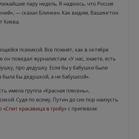
ижайшие пару недель. Я надеюсь, что Россия
ний», — сказал Блинкен. Как видим, Вашингтон
т Киева.
ающейся психикой. Все помнят, как в октябре
 он поведал журналистам: «У нас, знаете, есть
бушку, про дедушку. Если бы у бабушки были
 была бы дедушкой, а не бабушкой».
ть имела группа «Красная плесень»,
кой. Судя по всему, Путин до сих пор наизусть
ню
«Спит красавица в гробу»
с припевом: