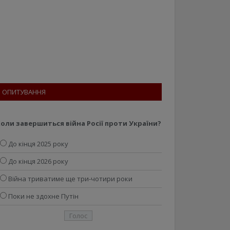
ОПИТУВАННЯ
оли завершиться війна Росії проти України?
До кінця 2025 року
До кінця 2026 року
Війна триватиме ще три-чотири роки
Поки не здохне Путін