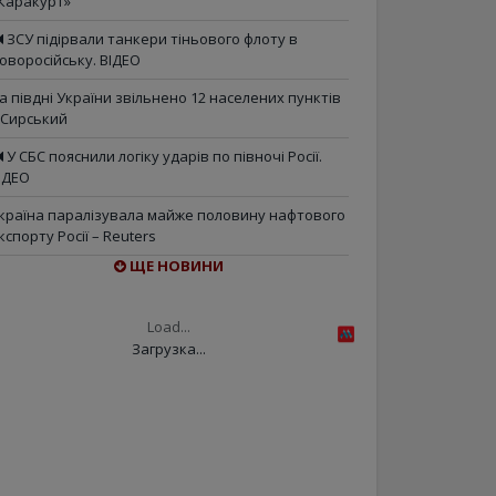
Каракурт»
ЗСУ підірвали танкери тіньового флоту в
оворосійську. ВІДЕО
а півдні України звільнено 12 населених пунктів
 Сирський
У СБС пояснили логіку ударів по півночі Росії.
ІДЕО
країна паралізувала майже половину нафтового
кспорту Росії – Reuters
ЩЕ НОВИНИ
Load...
Загрузка...