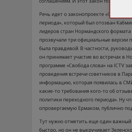
соглашениям. И этот закон по инициат
Речь идет о законопроекте «Об основ
периода», который был отозван Кабми
лидеров стран Нормандского формата 
прозвучали три официальные версии п
была правдивой. В частности, руково
он принимает участие во встречах в Н
программе «Свобода слова» на ICTV за
проведения встречи советников в Пари
информацию, которая появилась в СМИ
какие-то требования кого-то об отзыв
политики переходного периода». Ну ч
опровергаемую Ермаком, публично по
Тут нужно отметить еще один важный 
быстро, но он не выкручивает Зеленск