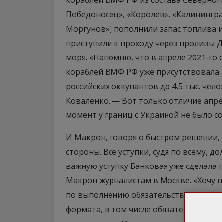
кораблей ВМФ РФ из состава Северного
Победоносец», «Королев», «Калинингра
Моргунов») пополнили запас топлива и
приступили к проходу через проливы 
моря. «Напомню, что в апреле 2021-го
кораблей ВМФ РФ уже присутствовала 
российских оккупантов до 4,5 тыс. че
Коваленко. — Вот только отличие апрел
момент у границ с Украиной не было со
И Макрон, говоря о быстром решении, 
стороны. Все уступки, судя по всему, д
важную уступку Банковая уже сделала 
Макрон журналистам в Москве. «Хочу 
по выполнению обязательств, которые 
формата, в том числе обязательства 