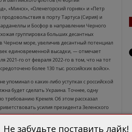
 и Балтийского флотов («Георгий
д», «Минск», «Оленегорский горняк» и «Петр
 продовольствия в порту Тартуса (Сирия) и
Дарданеллы и Босфор в направлении Черного
 схожая группировка больших десантных
в Черном море, увеличив десантный потенциал
ловек единовременной высадки, — отмечает
я 2021-го от февраля 2022-го в том, что на тот
средоточено более 130 тыс. российских войск».
не упоминал о каких-либо уступках с российской
олжна будет сделать Украина. Точнее, одну
по требованию Кремля. Об этом рассказал
приветствовать усилия президента Зеленского
он взял на себя в рамках (Нормандского)
отозвать закон, не соответствующий Минским
Не забудьте поставить лайк!