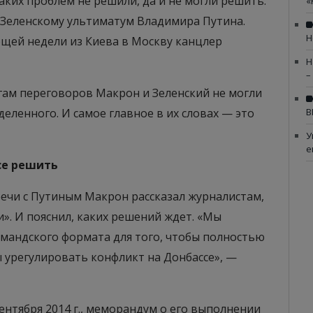
аких проблем не решили, да и не могли решить.
«
Зеленскому ультиматум Владимира Путина.
Н
ющей недели из Киева в Москву канцлер
Н
–
гам переговоров Макрон и Зеленский не могли
еленного. И самое главное в их словах — это
В
У
е
се решить
ечи с Путиным Макрон рассказал журналистам,
. И пояснил, каких решений ждет. «Мы
мандского формата для того, чтобы полностью
 урегулировать конфликт на Донбассе», —
ентября 2014 г., меморандум о его выполнении