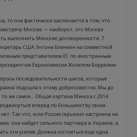
а, то она фактически заключается в том, что
навстречу Москве — наоборот, это Москва
ть выполнить Минские договоренности. 7
секретарь США Энтони Блинкен на совместной
ерховным представителем ЕС по иностранным
-президентом Еврокомиссии Жозепом Боррелем.
просы последовательности шагов, которые
раина подошла к этому добросовестно. Мы до
а то же самое… Общая картина Минска с 2014
продвинуться вперед по большинству своих
нет. Так что, если Россия серьезно настроена на
аю, она найдет сильного партнера в Украине, а
ть эти усилия. Должна состояться еще одна