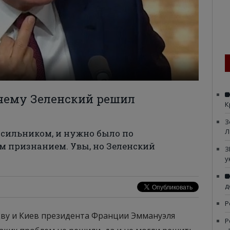
очему Зеленский решил
К
З
Л
асильником, и нужно было по
м признанием. Увы, но Зеленский
З
у
д
Р
кву и Киев президента Франции Эммануэля
Р