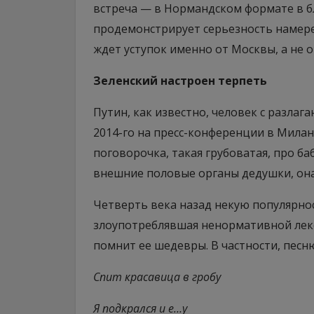
встреча — в Нормандском формате в бл
продемонстрирует серьезность намере
ждет уступок именно от Москвы, а не о
Зеленский настроен терпеть
Путин, как известно, человек с разлаг
2014-го на пресс-конференции в Милане
поговорочка, такая грубоватая, про ба
внешние половые органы дедушки, она
Четверть века назад некую популярнос
злоупотреблявшая ненормативной лекси
помнит ее шедевры. В частности, пес
Спит красавица в гробу
Я подкрался и е…у