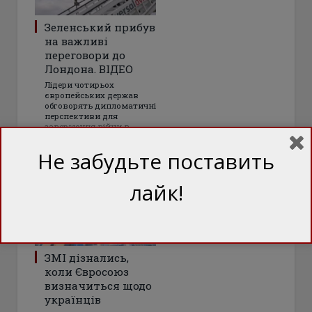
Зеленський прибув
на важливі
переговори до
Лондона. ВІДЕО
Лідери чотирьох
європейських держав
обговорять дипломатичні
перспективи для
завершення війни в
Україні
Не забудьте поставить
лайк!
ЗМІ дізнались,
коли Євросоюз
визначиться щодо
українців