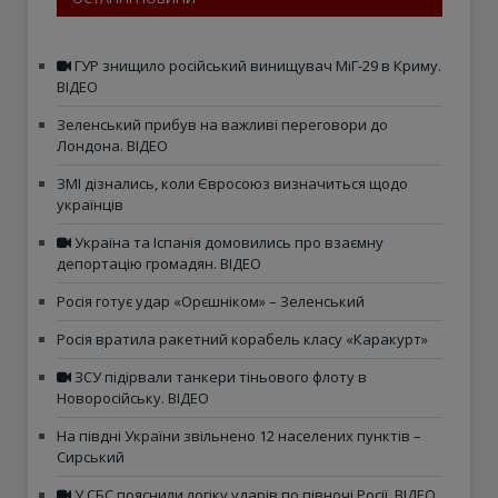
ГУР знищило російський винищувач МіГ-29 в Криму.
ВІДЕО
Зеленський прибув на важливі переговори до
Лондона. ВІДЕО
ЗМІ дізнались, коли Євросоюз визначиться щодо
українців
Україна та Іспанія домовились про взаємну
депортацію громадян. ВІДЕО
Росія готує удар «Орєшніком» – Зеленський
Росія вратила ракетний корабель класу «Каракурт»
ЗСУ підірвали танкери тіньового флоту в
Новоросійську. ВІДЕО
На півдні України звільнено 12 населених пунктів –
Сирський
У СБС пояснили логіку ударів по півночі Росії. ВІДЕО