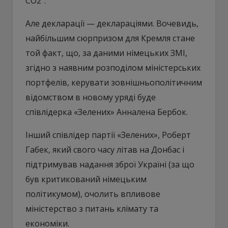
CO2″.
Але декларації — деклараціями. Вочевидь,
найбільшим сюрпризом для Кремля стане
той факт, що, за даними німецьких ЗМІ,
згідно з наявним розподілом міністерських
портфелів, керувати зовнішньополітичним
відомством в новому уряді буде
співлідерка «Зелених» Анналена Бербок.
Інший співлідер партії «Зелених», Роберт
Габек, який свого часу літав на Донбас і
підтримував надання зброї Україні (за що
був критикований німецьким
політикумом), очолить впливове
міністерство з питань клімату та
економіки.