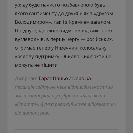
уряду буде начисто позбавленою будь-
якого сантименту до дружби як з «другом
Володимиром», так і з Кремлем загалом.
По-друге, ідеологія відмови від викопних
вуглеводнів, в першу чергу — російських,
отримає тепер у Німеччині колосальну
урядову підтримку. Обидва цих факти не
можуть не тішити.
Джерело:
Тарас Паньо / Depo.ua
Редакція сайту не несе відповідальності за
зміст матеріалів у рубриках «Блоги» та
«Статті». Думка редакції може відрізнятись
від авторської.