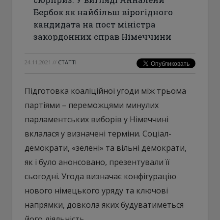
Бербок як найбільш вірогідного
кандидата на пост міністра
закордонних справ Німеччини
24.11.2021
//
СТАТТІ
Підготовка коаліційної угоди між трьома
партіями – переможцями минулих
парламентських виборів у Німеччині
вклалася у визначені терміни. Соціал-
демократи, «зелені» та вільні демократи,
як і було анонсовано, презентували її
сьогодні. Угода визначає конфігурацію
нового німецького уряду та ключові
напрямки, довкола яких будуватиметься
його діяльність.