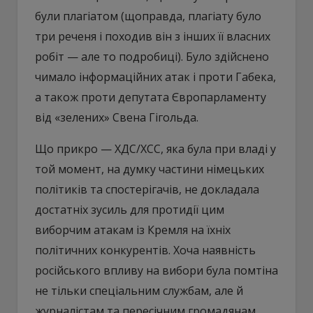
були плагіатом (щоправда, плагіату було
три реченя і походив він з інших її власних
робіт — але то подробиці). Було здійснено
чимало інформаційних атак і проти Габека,
а також проти депутата Європарламенту
від «зелених» Свена Гігольда.
Що прикро — ХДС/ХСС, яка була при владі у
той момент, на думку частини німецьких
політиків та спостерігачів, не докладала
достатніх зусиль для протидії цим
виборчим атакам із Кремля на їхніх
політичних конкурентів. Хоча наявність
російського впливу на вибори була помтіна
не тільки спеціальним службам, але й
журналістам та пересічним громадянам.