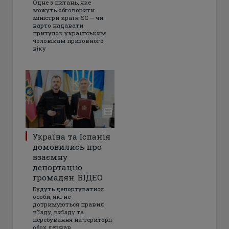
Одне з питань, яке
можуть обговорити
міністри країн ЄС – чи
варто надавати
притулок українським
чоловікам призовного
віку
Україна та Іспанія
домовились про
взаємну
депортацію
громадян. ВІДЕО
Будуть депортуватися
особи, які не
дотримуються правил
в’їзду, виїзду та
перебування на території
обох держав