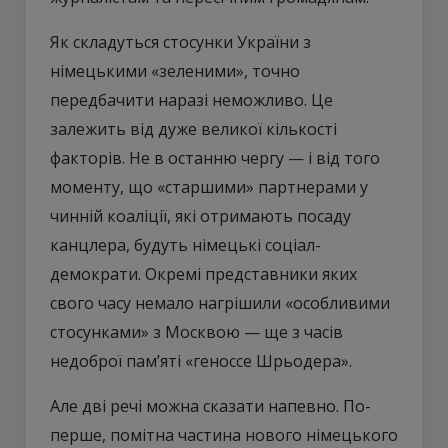
Як складуться стосунки України з
німецькими «зеленими», точно
передбачити наразі неможливо. Це
залежить від дуже великої кількості
факторів. Не в останню чергу — і від того
моменту, що «старшими» партнерами у
чинній коаліції, які отримають посаду
канцлера, будуть німецькі соціал-
демократи. Окремі представники яких
свого часу немало нагрішили «особливими
стосунками» з Москвою — ще з часів
недоброї пам’яті «геноссе Шрьодера».
Але дві речі можна сказати напевно. По-
перше, помітна частина нового німецького