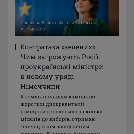
Анналена Бербок. Фото: из открытых
источников
Контратака «зелених»:
Чим загрожують Росії
проукраїнські міністри
в новому уряді
Німеччини
Кремль, почавши кампанію
жорсткої дискредитації
німецьких «зелених» за кілька
місяців до виборів, отримав
тепер цілком заслужений
сюрприз. У вигляді Анналени