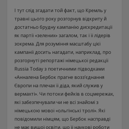
І тут слід згадати той факт, що Кремль у
травні цього року розгорнув відкриту й
достатньо брудну кампанію дискредитації
як партії «зелених» загалом, так і її лідерів
зокрема. Для розуміння масштабу цієї
кампанії досить нагадати, наприклад, про
розгорнуті репортажі німецької редакції
Russia Today з поетичними підводками
«Анналена Бербок прагне возз’єднання
Європи на плечах її діда, який служив у
вермахті». Чи потоки фейків в соцмережах,
які забезпечували чи не всі знайомі з
німецькою мової «ольгінські тролі». Які
повідомили німцям, що Бербок насправді
не має вищої освіти, що її наукові роботи