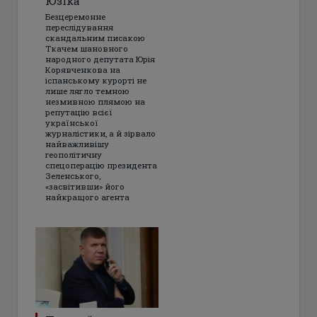
Юзіка
Безцеремонне
переслідування
скандальним писакою
Ткачем шановного
народного депутата Юрія
Корявченкова на
іспанському курорті не
лише лягло темною
незмивною плямою на
репутацію всієї
української
журналістики, а й зірвало
найважливішу
геополітичну
спецоперацію президента
Зеленського,
«засвітивши» його
найкращого агента