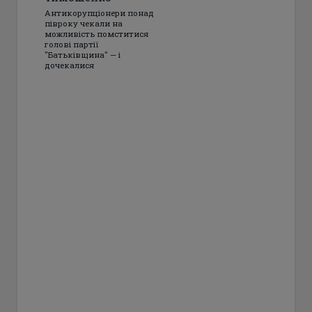
Антикорупціонери понад
півроку чекали на
можливість помститися
голові партії
"Батьківщина" — і
дочекалися