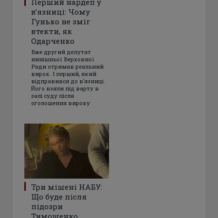
Перший нардеп у
в’язниці: Чому
Гунько не зміг
втекти, як
Одарченко
Вже другий депутат
нинішньої Верховної
Ради отримав реальний
вирок. І перший, який
відправився до в’язниці.
Його взяли під варту в
залі суду після
оголошення вироку
Три мішені НАБУ:
Що буде після
підозри
Тимошенко