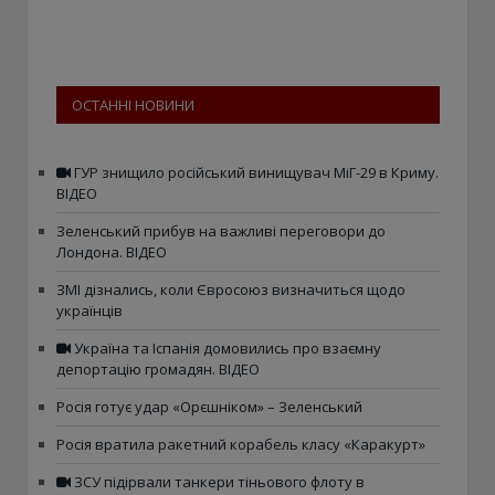
ОСТАННІ НОВИНИ
ГУР знищило російський винищувач МіГ-29 в Криму.
ВІДЕО
Зеленський прибув на важливі переговори до
Лондона. ВІДЕО
ЗМІ дізнались, коли Євросоюз визначиться щодо
українців
Україна та Іспанія домовились про взаємну
депортацію громадян. ВІДЕО
Росія готує удар «Орєшніком» – Зеленський
Росія вратила ракетний корабель класу «Каракурт»
ЗСУ підірвали танкери тіньового флоту в