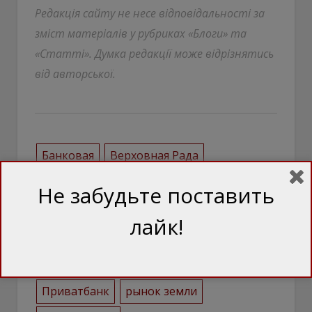
Редакція сайту не несе відповідальності за
зміст матеріалів у рубриках «Блоги» та
«Статті». Думка редакції може відрізнятись
від авторської.
Банковая
Верховная Рада
Владимир Зеленский
ГБР
Не забудьте поставить
земельная реформа
земля
лайк!
Игорь Коломойский
парламент
Петр Порошенко
Приват
Приватбанк
рынок земли