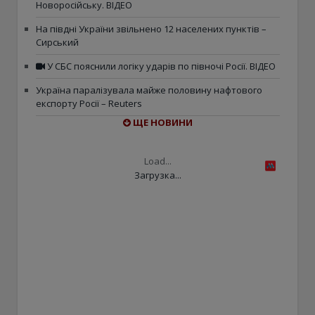
Новоросійську. ВІДЕО
На півдні України звільнено 12 населених пунктів –
Сирський
У СБС пояснили логіку ударів по півночі Росії. ВІДЕО
Україна паралізувала майже половину нафтового
експорту Росії – Reuters
ЩЕ НОВИНИ
Load...
Загрузка...