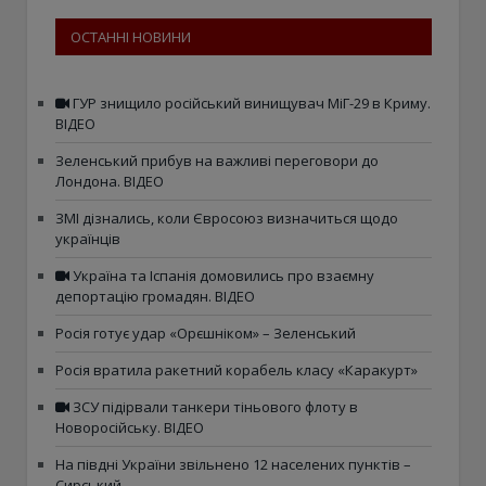
ОСТАННІ НОВИНИ
ГУР знищило російський винищувач МіГ-29 в Криму.
ВІДЕО
Зеленський прибув на важливі переговори до
Лондона. ВІДЕО
ЗМІ дізнались, коли Євросоюз визначиться щодо
українців
Україна та Іспанія домовились про взаємну
депортацію громадян. ВІДЕО
Росія готує удар «Орєшніком» – Зеленський
Росія вратила ракетний корабель класу «Каракурт»
ЗСУ підірвали танкери тіньового флоту в
Новоросійську. ВІДЕО
На півдні України звільнено 12 населених пунктів –
Сирський