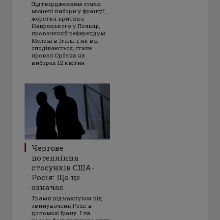
Підтвердженням стали
місцеві вибори у Франції,
жорстка критика
Навроцького у Польщі,
провалений референдум
Мелоні в Італії і, як всі
сподіваються, стане
провал Орбана на
виборах 12 квітня
Чергове
потепління
стосунків США-
Росія: Що це
означає
Трамп відмахнувся від
звинувачень Росії в
допомозі Ірану. І на