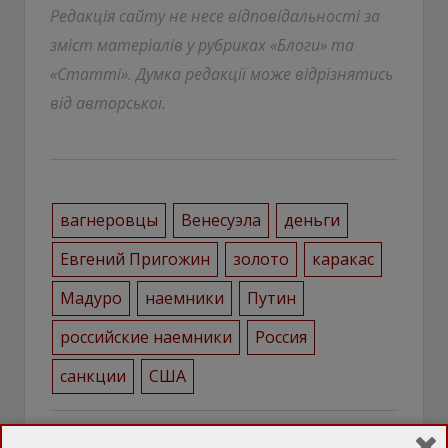
Редакція сайту не несе відповідальності за
зміст матеріалів у рубриках «Блоги» та
«Статті». Думка редакції може відрізнятись
від авторської.
вагнеровцы
Венесуэла
деньги
Евгений Пригожин
золото
каракас
Мадуро
наемники
Путин
российские наемники
Россия
санкции
США