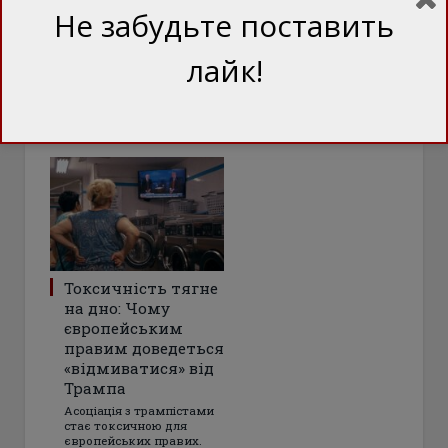
ПОДІЛІТЬСЯ ЦИМ
Facebook
Twitter
Не забудьте поставить
лайк!
ТЕЖ ЦІКАВО
Токсичність тягне
на дно: Чому
європейським
правим доведеться
«відмиватися» від
Трампа
Асоціація з трампістами
стає токсичною для
європейських правих.