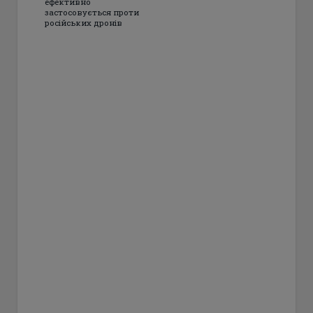
ефективно
застосовується проти
російських дронів