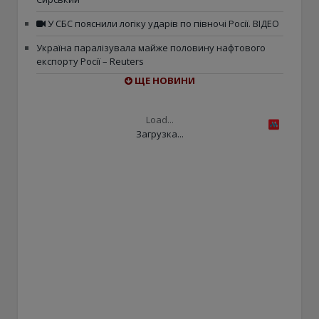
У СБС пояснили логіку ударів по півночі Росії. ВІДЕО
Україна паралізувала майже половину нафтового
експорту Росії – Reuters
ЩЕ НОВИНИ
Load...
Загрузка...