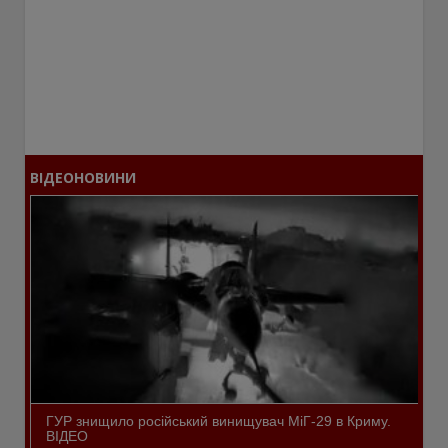
ВІДЕОНОВИНИ
ГУР знищило російський винищувач МіГ-29 в Криму.
ВІДЕО