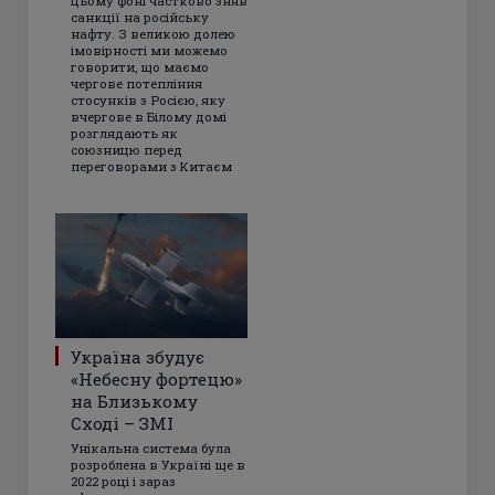
цьому фоні частково зняв
санкції на російську
нафту. З великою долею
імовірності ми можемо
говорити, що маємо
чергове потепління
стосунків з Росією, яку
вчергове в Білому домі
розглядають як
союзницю перед
переговорами з Китаєм
Україна збудує
«Небесну фортецю»
на Близькому
Сході – ЗМІ
Унікальна система була
розроблена в Україні ще в
2022 році і зараз