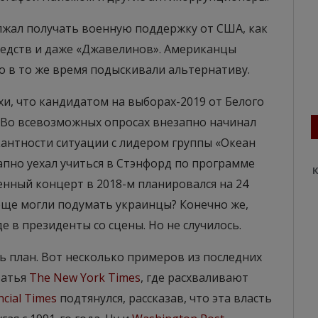
олжал получать военную поддержку от США, как
средств и даже «Джавелинов». Американцы
 в то же время подыскивали альтернативу.
хи, что кандидатом на выборах-2019 от Белого
 Во всевозможных опросах внезапно начинал
кантности ситуации с лидером группы «Океан
запно уехал учиться в Стэнфорд по программе
К
нный концерт в 2018-м планировался на 24
 еще могли подумать украинцы? Конечно же,
 в президенты со сцены. Но не случилось.
 план. Вот несколько примеров из последних
татья
The New York Times
, где расхваливают
ncial Times
подтянулся, рассказав, что эта власть