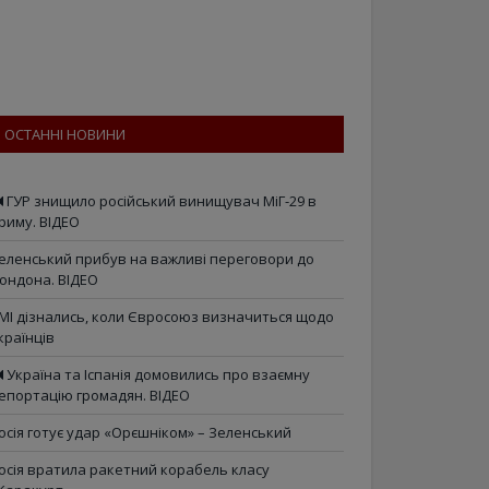
ОСТАННІ НОВИНИ
ГУР знищило російський винищувач МіГ-29 в
риму. ВІДЕО
еленський прибув на важливі переговори до
ондона. ВІДЕО
МІ дізнались, коли Євросоюз визначиться щодо
країнців
Україна та Іспанія домовились про взаємну
епортацію громадян. ВІДЕО
осія готує удар «Орєшніком» – Зеленський
осія вратила ракетний корабель класу