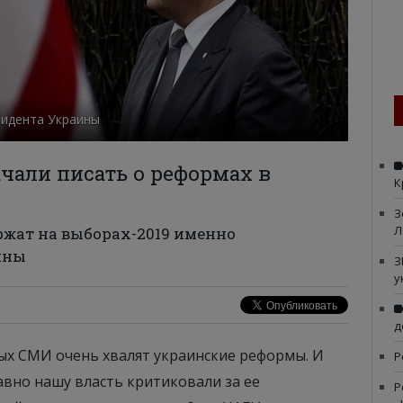
зидента Украины
али писать о реформах в
К
З
Л
ержат на выборах-2019 именно
ины
З
у
д
ных СМИ очень хвалят украинские реформы. И
Р
авно нашу власть критиковали за ее
Р