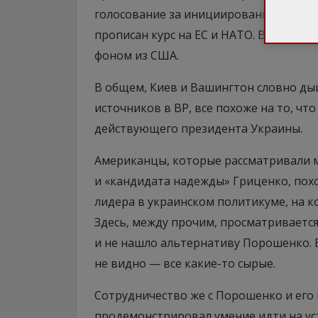
голосование за инициированные Порош
прописан курс на ЕС и НАТО. Все эт
фоном из США.
В общем, Киев и Вашингтон словно дыш
источников в ВР, все похоже на то, ч
действующего президента Украины.
Американцы, которые рассматривали 
и «кандидата надежды» Гриценко, пох
лидера в украинском политикуме, на ко
Здесь, между прочим, просматривается
и не нашло альтернативу Порошенко. 
не видно — все какие-то сырые.
Сотрудничество же с Порошенко и его
продемонстрировал умение идти на уст