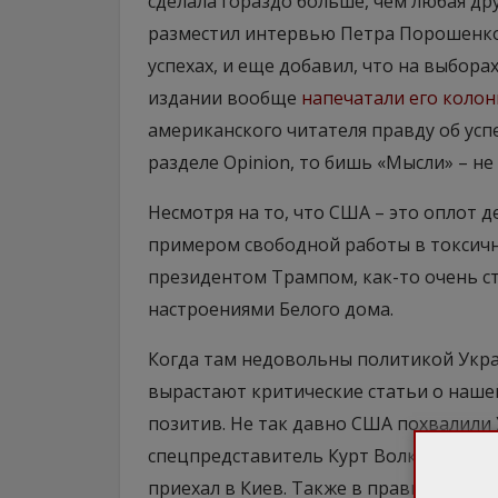
сделала гораздо больше, чем любая друг
разместил интервью Петра Порошенко,
успехах, и еще добавил, что на выборах
издании вообще
напечатали его колон
американского читателя правду об успе
разделе Opinion, то бишь «Мысли» – не 
Несмотря на то, что США – это оплот 
примером свободной работы в токсичн
президентом Трампом, как-то очень с
настроениями Белого дома.
Когда там недовольны политикой Укра
вырастают критические статьи о нашей
позитив. Не так давно США похвалили 
спецпредставитель Курт Волкер обеща
приехал в Киев. Также в правительств