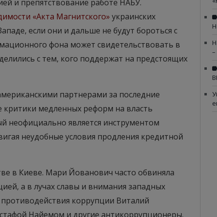
«
ией и препятствование работе НАБУ.
димости «Акта Магнитского»
украинских
Н
Западе, если они и дальше не будут бороться с
Н
рмационного фона может свидетельствовать в
–
делились с тем, кого поддержат на предстоящих
В
американскими партнерами за последние
У
е
е критики медленных реформ на власть
ый неофициально является инструментом
игая неудобные условия продления кредитной
тве в Киеве. Мари Йованович часто обвиняла
ией, а в лучах славы и внимания западных
а противодействия коррупции Виталий
устафой Найемом и другие антикоррупционеры.