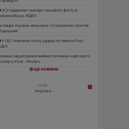
Каракурт»
ЗСУ підірвали танкери тіньового флоту в
оворосійську. ВІДЕО
а півдні України звільнено 12 населених пунктів
 Сирський
У СБС пояснили логіку ударів по півночі Росії.
ІДЕО
країна паралізувала майже половину нафтового
кспорту Росії – Reuters
ЩЕ НОВИНИ
Load...
Загрузка...