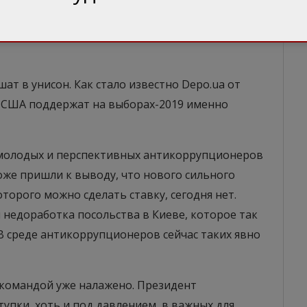
енко изменения в Конституцию, где будет
о приправлено положительным информационным
ат в унисон. Как стало известно Depo.ua от
то США поддержат на выборах-2019 именно
молодых и перспективных антикоррупционеров
оже пришли к выводу, что нового сильного
торого можно сделать ставку, сегодня нет.
 недоработка посольства в Киеве, которое так
В среде антикоррупционеров сейчас таких явно
 командой уже налажено. Президент
упки, хоть и под давлением, в важных для