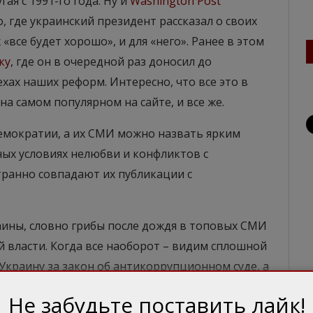
ая с 1991-го года. Ну и
Washington Post
 где украинский президент рассказал о своих
 «все будет хорошо», и для «него». Ранее в этом
ку
, где он в очередной раз доносил до
хах наших реформ. Интересно, что все это в
на самом популярном на сайте, и все же.
демократии, а их СМИ можно назвать ярким
ых условиях нелюбви и конфликтов с
транно совпадают их публикации с
ины, словно грибы после дождя в топовых СМИ
 власти. Когда все наоборот – видим сплошной
Украину за закон об антикоррупционном суде, а
л увеличение поставок вооружений и сейчас
Не забудьте поставить лайк!
е побывала делегация НАТО, а впереди