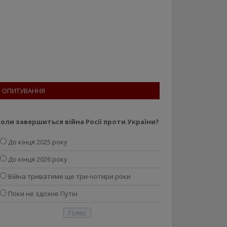
ОПИТУВАННЯ
оли завершиться війна Росії проти України?
До кінця 2025 року
До кінця 2026 року
Війна триватиме ще три-чотири роки
Поки не здохне Путін