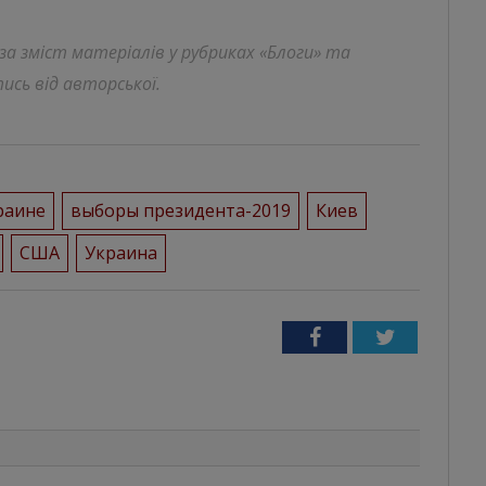
 за зміст матеріалів у рубриках «Блоги» та
ись від авторської.
раине
выборы президента-2019
Киев
США
Украина
Facebook
Twitter