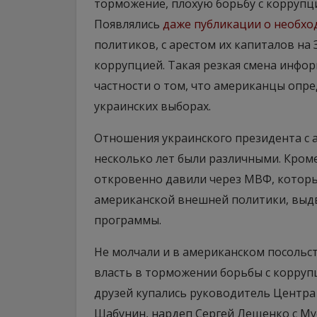
торможение, плохую борьбу с коррупц
Появлялись
даже публикации о необхо
политиков, с арестом их капиталов на 
коррупцией. Такая резкая смена инфо
частности о том, что американцы опре
украинских выборах.
Отношения украинского президента с 
несколько лет были различными. Кром
откровенно давили через МВФ, котор
американской внешней политики, выдв
программы.
Не молчали и в американском посольс
власть в торможении борьбы с коррупц
друзей купались руководитель Центр
Шабунин, нардеп Сергей Лещенко с М