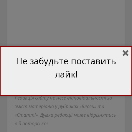
Не забудьте поставить
лайк!
Джерело:
Юрий Вишневский / Деловая
столица
Редакція сайту не несе відповідальності за
зміст матеріалів у рубриках «Блоги» та
«Статті». Думка редакції може відрізнятись
від авторської.