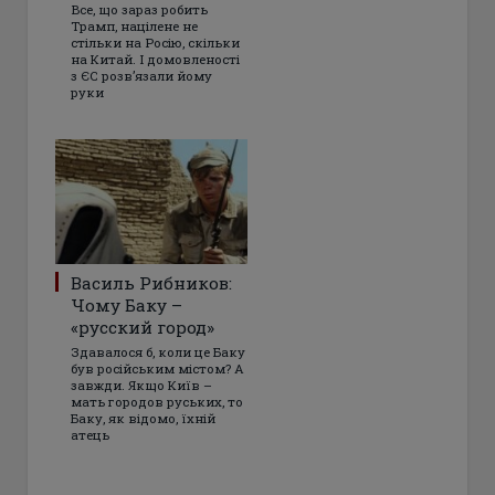
Все, що зараз робить
Трамп, націлене не
стільки на Росію, скільки
на Китай. І домовленості
з ЄС розвʼязали йому
руки
Василь Рибников:
Чому Баку –
«русский город»
Здавалося б, коли це Баку
був російським містом? А
завжди. Якщо Київ –
мать городов руських, то
Баку, як відомо, їхній
атець