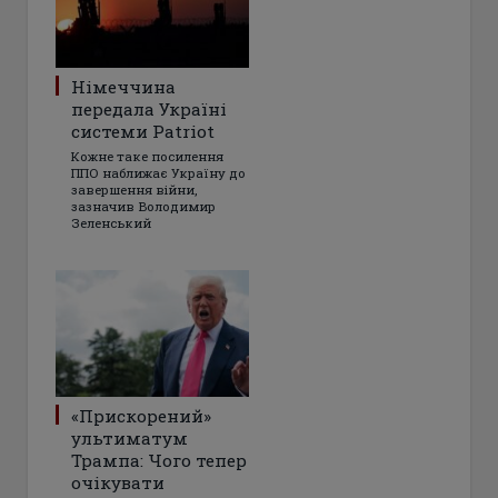
Німеччина
передала Україні
системи Patriot
Кожне таке посилення
ППО наближає Україну до
завершення війни,
зазначив Володимир
Зеленський
«Прискорений»
ультиматум
Трампа: Чого тепер
очікувати