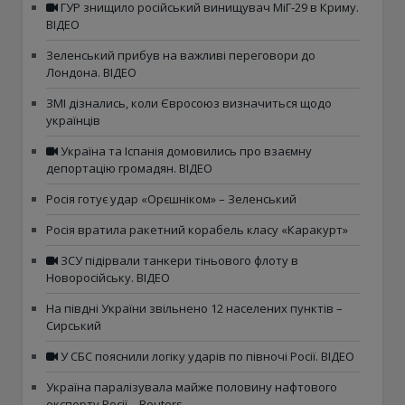
ГУР знищило російський винищувач МіГ-29 в Криму.
ВІДЕО
Зеленський прибув на важливі переговори до
Лондона. ВІДЕО
ЗМІ дізнались, коли Євросоюз визначиться щодо
українців
Україна та Іспанія домовились про взаємну
депортацію громадян. ВІДЕО
Росія готує удар «Орєшніком» – Зеленський
Росія вратила ракетний корабель класу «Каракурт»
ЗСУ підірвали танкери тіньового флоту в
Новоросійську. ВІДЕО
На півдні України звільнено 12 населених пунктів –
Сирський
У СБС пояснили логіку ударів по півночі Росії. ВІДЕО
Україна паралізувала майже половину нафтового
експорту Росії – Reuters