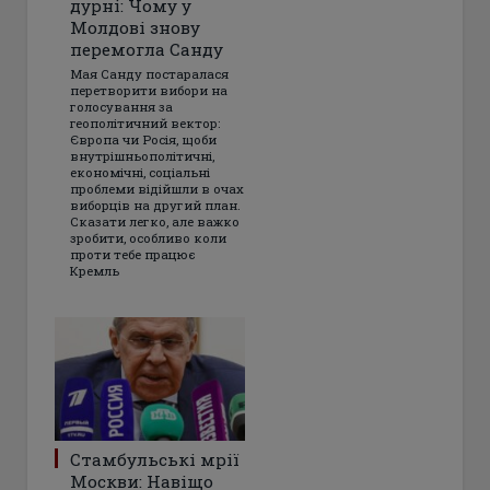
дурні: Чому у
Молдові знову
перемогла Санду
Мая Санду постаралася
перетворити вибори на
голосування за
геополітичний вектор:
Європа чи Росія, щоби
внутрішньополітичні,
економічні, соціальні
проблеми відійшли в очах
виборців на другий план.
Сказати легко, але важко
зробити, особливо коли
проти тебе працює
Кремль
Стамбульські мрії
Москви: Навіщо