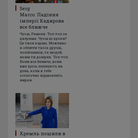
Serg
Marco: Падіння
імперії Кадирова
все ближче
Чуєш, Рамзан. Топ-топ за
дверима. Чуєш ці кроки?
Це твоя карма. Можливо
в обличчі твоїх друзів,
поплічників, та людей,
яким ти довіряв. Топ-топ.
Вони все ближче, вони
вже щось планують на
день, коли в тебе
остаточно відмовлять
нирки
Кремль пошили в