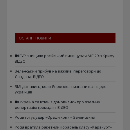
ОСТАННІ НОВИНИ
ГУР знищило російський винищувач МіГ-29 в Криму.
ВІДЕО
Зеленський прибув на важливі переговори до
Лондона. ВІДЕО
ЗМІ дізнались, коли Євросоюз визначиться щодо
українців
Україна та Іспанія домовились про взаємну
депортацію громадян. ВІДЕО
Росія готує удар «Орєшніком» – Зеленський
Росія вратила ракетний корабель класу «Каракурт»