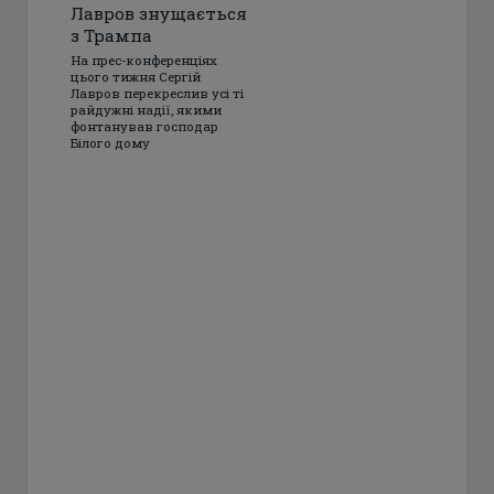
Лавров знущається
з Трампа
На прес-конференціях
цього тижня Сергій
Лавров перекреслив усі ті
райдужні надії, якими
фонтанував господар
Білого дому