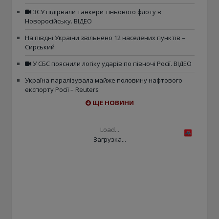
ЗСУ підірвали танкери тіньового флоту в
Новоросійську. ВІДЕО
На півдні України звільнено 12 населених пунктів –
Сирський
У СБС пояснили логіку ударів по півночі Росії. ВІДЕО
Україна паралізувала майже половину нафтового
експорту Росії – Reuters
ЩЕ НОВИНИ
Load...
Загрузка...