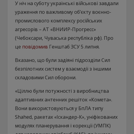
У ніч на суботу українські військові завдали
ураження по важливому об’єкту воєнно-
промислового комплексу російських
агресорів – АТ «ВНИИР-Прогресс»
(Чебоксари, Чуваська республіка рф). Про
це
повідомив
Генштаб ЗСУ 5 липня.
Вказано, що були задіяні підрозділи Сил
безпілотних систем у взаємодії з іншими
складовими Сил оборони.
«Ціллю були потужності з виробництва
адаптивних антенних решіток «Комета».
Вони використовуються у БпЛА типу
Shahed, ракетах «Іскандер-К», уніфікованих
модулях планерування і корекції (УМПК)