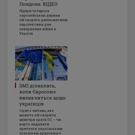
Лондона. ВІДЕО
Лідери чотирьох
європейських держав
обговорять дипломатичні
перспективи для
завершення війни в
Україні
ЗМІ дізнались,
коли Євросоюз
визначиться щодо
українців
Одне з питань, яке
можуть обговорити
міністри країн ЄС – чи
варто надавати
притулок українським
чоловікам призовного