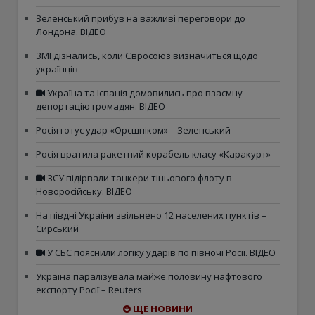
Зеленський прибув на важливі переговори до
Лондона. ВІДЕО
ЗМІ дізнались, коли Євросоюз визначиться щодо
українців
Україна та Іспанія домовились про взаємну
депортацію громадян. ВІДЕО
Росія готує удар «Орєшніком» – Зеленський
Росія вратила ракетний корабель класу «Каракурт»
ЗСУ підірвали танкери тіньового флоту в
Новоросійську. ВІДЕО
На півдні України звільнено 12 населених пунктів –
Сирський
У СБС пояснили логіку ударів по півночі Росії. ВІДЕО
Україна паралізувала майже половину нафтового
експорту Росії – Reuters
ЩЕ НОВИНИ