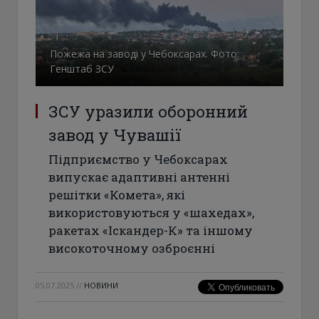
Пожежа на заводі у Чебоксарах. Фото:
Генштаб ЗСУ
ЗСУ уразили оборонний
завод у Чувашії
Підприємство у Чебоксарах
випускає адаптивні антенні
решітки «Комета», які
використовуються у «шахедах»,
ракетах «Іскандер-К» та іншому
високоточному озброєнні
05.07.2025
//
НОВИНИ