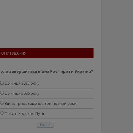
ОПИТУВАННЯ
оли завершиться війна Росії проти України?
До кінця 2025 року
До кінця 2026 року
Війна триватиме ще три-чотири роки
Поки не здохне Путін