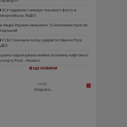
Каракурт»
ЗСУ підірвали танкери тіньового флоту в
оворосійську. ВІДЕО
а півдні України звільнено 12 населених пунктів
 Сирський
У СБС пояснили логіку ударів по півночі Росії.
ІДЕО
країна паралізувала майже половину нафтового
кспорту Росії – Reuters
ЩЕ НОВИНИ
Load...
Загрузка...