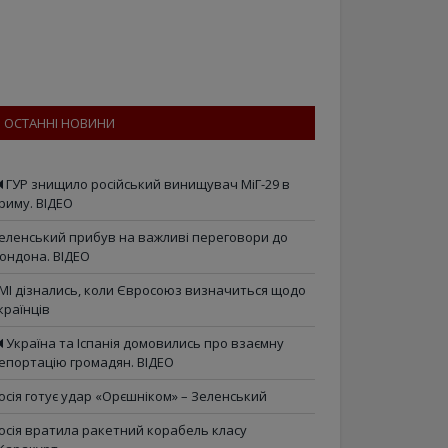
ОСТАННІ НОВИНИ
ГУР знищило російський винищувач МіГ-29 в
риму. ВІДЕО
еленський прибув на важливі переговори до
ондона. ВІДЕО
МІ дізнались, коли Євросоюз визначиться щодо
країнців
Україна та Іспанія домовились про взаємну
епортацію громадян. ВІДЕО
осія готує удар «Орєшніком» – Зеленський
осія вратила ракетний корабель класу