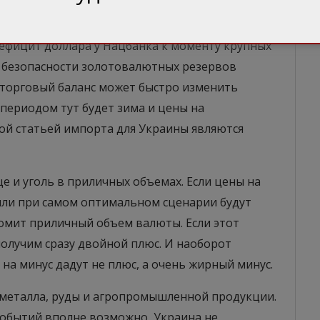
ефицит доллара у Нацбанка к моменту крупных
 безопасности золотовалютных резервов
торговый баланс может быстро изменить
периодом тут будет зима и цены на
вой статьей импорта для Украины являются
е и уголь в приличных объемах. Если цены на
или при самом оптимальном сценарии будут
омит приличный объем валюты. Если этот
получим сразу двойной плюс. И наоборот
на минус дадут не плюс, а очень жирный минус.
 металла, руды и агропромышленной продукции.
 событий вполне возможно, Украина не