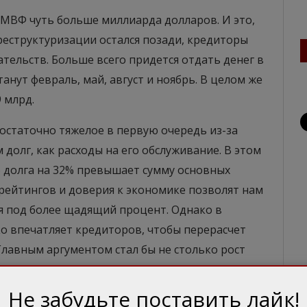
 МВФ чуть больше миллиарда долларов. И это,
реструктуризации остался позади, кредиторы
тельств. Больше всего придется отдать денег в
нут февраль, май, август и ноябрь. В целом же
9 млрд.
достаточно тяжелое в первую очередь из-за
 долг, как расходы на его обслуживание. В этом
 долга на 32% превышает сумму основных
рейтингов и доверия к экономике позволят нам
 под более щадящий процент. Однако в
ко впечатляет кредиторов, чтобы перерасчет
Главным аргументом стал бы не столько рост
 надежность. Однако как раз с этим есть
ходим.
Не забудьте поставить лайк!