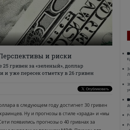
 Перспективы и риски
К
 25 гривен за «зеленый», доллар
З
 и уже пересек отметку в 26 гривен
Л
З
у
оллара в следующем году достигнет 30 гривен
д
раинцев. Ну и прогнозы в стиле «зрада» и «мы
Р
 Сети появились прогнозы о 40 гривнах за
Р