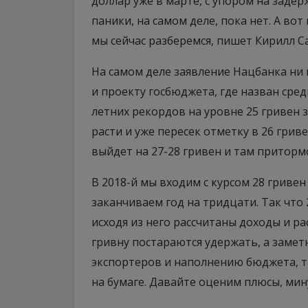
доллар уже в марте, с упором на заде
паники, на самом деле, пока нет. А вот
мы сейчас разберемся, пишет Кирилл С
На самом деле заявление Нацбанка ни
и проекту госбюджета, где назван сред
летних рекордов на уровне 25 гривен 
расти и уже пересек отметку в 26 грив
выйдет на 27-28 гривен и там приторм
В 2018-й мы входим с курсом 28 гриве
заканчиваем год на тридцати. Так что 
исходя из него рассчитаны доходы и р
гривну постараются удержать, а замет
экспортеров и наполнению бюджета, так
на бумаге. Давайте оценим плюсы, мин