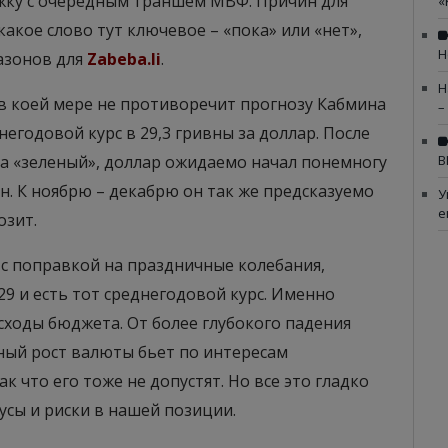
ржку с очередным траншем МВФ. Причин для
«
 какое слово тут ключевое – «пока» или «нет»,
Н
азонов для
Zabeba.li
.
Н
 в коей мере не противоречит прогнозу Кабмина
–
негодовой курс в 29,3 гривны за доллар. После
за «зеленый», доллар ожидаемо начал понемногу
В
ен. К ноябрю – декабрю он так же предсказуемо
У
е
озит.
н с поправкой на праздничные колебания,
29 и есть тот среднегодовой курс. Именно
асходы бюджета. От более глубокого падения
ный рост валюты бьет по интересам
 что его тоже не допустят. Но все это гладко
усы и риски в нашей позиции.