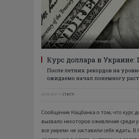
Фото: из открытых источников
Курс доллара в Украине:
После летних рекордов на уровне
ожидаемо начал понемногу расти
20.09.2017
//
СТАТТІ
Сообщение Нацбанка о том, что курс д
вызвало некоторое оживление среди ук
все умрем» не заставили себя ждать. В