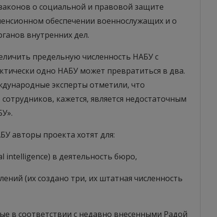
законов о социальной и правовой защите
 пенсионном обеспечении военнослужащих и о
рганов внутренних дел.
еличить предельную численность НАБУ с
ктически одно НАБУ может превратиться в два.
еждународные эксперты отметили, что
сотрудников, кажется, является недостаточным
У».
БУ авторы проекта хотят для:
l intelligence) в деятельность бюро,
лений (их создано три, их штатная численность
рые в соответствии с недавно внесенными Радой