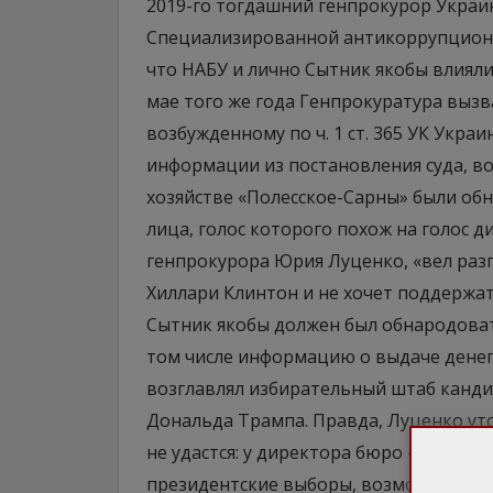
2019-го тогдашний генпрокурор Укра
Специализированной антикоррупционн
что НАБУ и лично Сытник якобы влияли
мае того же года Генпрокуратура вызв
возбужденному по ч. 1 ст. 365 УК Укр
информации из постановления суда, во
хозяйстве «Полесское-Сарны» были обн
лица, голос которого похож на голос д
генпрокурора Юрия Луценко, «вел раз
Хиллари Клинтон и не хочет поддержа
Сытник якобы должен был обнародоват
том числе информацию о выдаче денег
возглавлял избирательный штаб канд
Дональда Трампа. Правда, Луценко уто
не удастся: у директора бюро «нет пр
президентские выборы, возможно, они 