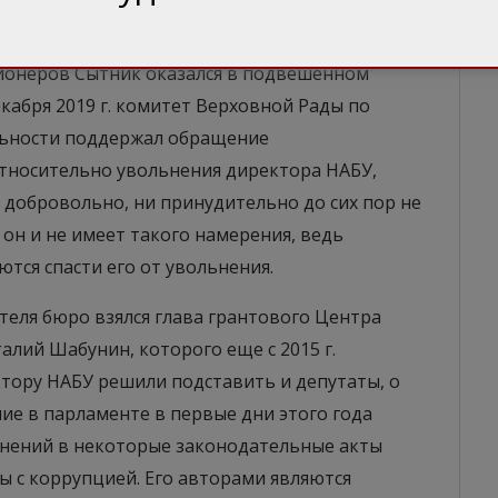
ионеров Сытник оказался в подвешенном
декабря 2019 г. комитет Верховной Рады по
льности поддержал обращение
тносительно увольнения директора НАБУ,
 добровольно, ни принудительно до сих пор не
 он и не имеет такого намерения, ведь
тся спасти его от увольнения.
еля бюро взялся глава грантового Центра
лий Шабунин, которого еще с 2015 г.
ктору НАБУ решили подставить и депутаты, о
ие в парламенте в первые дни этого года
енений в некоторые законодательные акты
ы с коррупцией. Его авторами являются