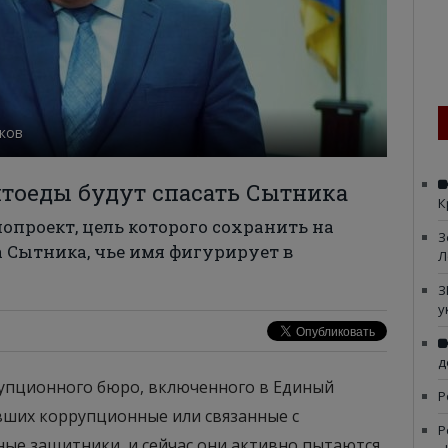
иков
нтоеды будут спасать Сытника
К
опроект, цель которого сохранить на
З
 Сытника, чье имя фигурирует в
Л
З
у
д
упционного бюро, включенного в Единый
Р
вших коррупционные или связанные с
Р
ные защитники, и сейчас они активно пытаются