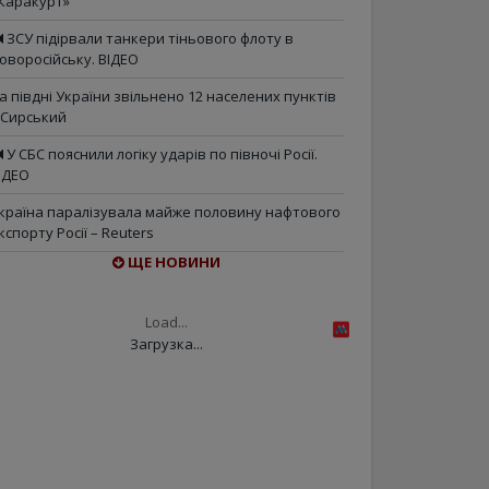
Каракурт»
ЗСУ підірвали танкери тіньового флоту в
оворосійську. ВІДЕО
а півдні України звільнено 12 населених пунктів
 Сирський
У СБС пояснили логіку ударів по півночі Росії.
ІДЕО
країна паралізувала майже половину нафтового
кспорту Росії – Reuters
ЩЕ НОВИНИ
Load...
Загрузка...