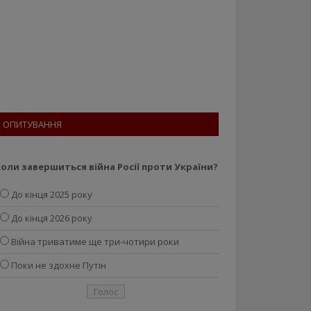
ОПИТУВАННЯ
оли завершиться війна Росії проти України?
До кінця 2025 року
До кінця 2026 року
Війна триватиме ще три-чотири роки
Поки не здохне Путін