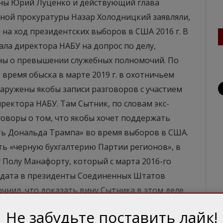
ины Юрий Луценко и действующий глава
ой прокуратуры Назар Холодницкий заявляли,
 на ход президентских выборов в США 2016 г. В
ала директора НАБУ на допрос по делу,
аины о превышении служебных полномочий. По
 время обыска в марте 2019 г. в охотничьем
аружены якобы записи разговоров с участием
иректора НАБУ. Там Сытник, по словам экс-
говоры о том, что якобы хочет поддержать
ть Дональда Трампа» во время выборов в США.
ь «черную бухгалтерию Партии регионов», в
 Полу Манафорту, который с марта 2016-го
идата в президенты Соединенных Штатов
чнил, что доказать вину Сытника в этом деле
облем относительно якобы его вмешательства в
Не забудьте поставить лайк!
лежат в моральной плоскости, но точно не в