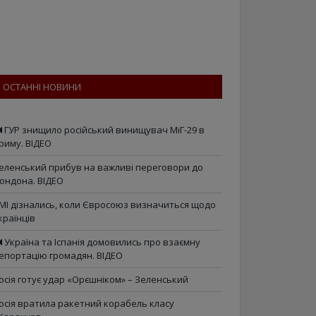
ОСТАННІ НОВИНИ
ГУР знищило російський винищувач МіГ-29 в
риму. ВІДЕО
еленський прибув на важливі переговори до
ондона. ВІДЕО
МІ дізнались, коли Євросоюз визначиться щодо
країнців
Україна та Іспанія домовились про взаємну
епортацію громадян. ВІДЕО
осія готує удар «Орєшніком» – Зеленський
осія вратила ракетний корабель класу