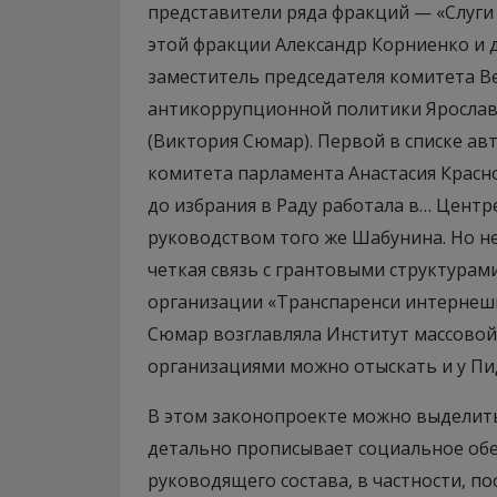
представители ряда фракций — «Слуги
этой фракции Александр Корниенко и д
заместитель председателя комитета В
антикоррупционной политики Ярослав
(Виктория Сюмар). Первой в списке ав
комитета парламента Анастасия Красно
до избрания в Раду работала в… Цент
руководством того же Шабунина. Но не
четкая связь с грантовыми структурам
организации «Транспаренси интернеш
Сюмар возглавляла Институт массовой 
организациями можно отыскать и у Пи
В этом законопроекте можно выделить
детально прописывает социальное обе
руководящего состава, в частности, п