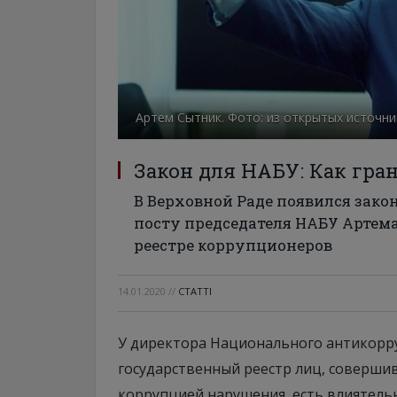
Артем Сытник. Фото: из открытых источн
Закон для НАБУ: Как гра
В Верховной Раде появился закон
посту председателя НАБУ Артема
реестре коррупционеров
14.01.2020
//
СТАТТІ
У директора Национального антикорр
государственный реестр лиц, соверши
коррупцией нарушения, есть влиятель