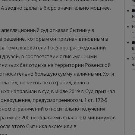
«
. А заодно сделать бюро значительно мощнее,
Н
Н
й апелляционный суд отказал Сытнику в
–
е решение, которым он признан виновным в
д тем следователи Госбюро расследований
В
и друзей, в соответствии с письменными
У
е
тничьих баз отдыха на территории Ровенской
л относительно большую сумму наличными. Хотя
платил, но чеков не сохранил, дело в
а направили в суд в июле 2019 г. Суд признал
арушения, предусмотренного ч. 1 ст. 172-5
оном ограничений относительно получения
в размере 200 необлагаемых налогом минимумов
после этого Сытника включили в